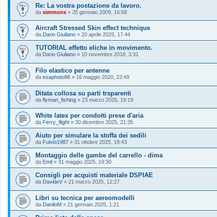
Re: La vostra postazione da lavoro.
da
simmons
»
25 gennaio 2009, 16:58
Aircraft Stressed Skin effect technique
da
Dario Giuliano
»
20 aprile 2025, 17:44
TUTORIAL effetto eliche in movimento.
da
Dario Giuliano
»
10 novembre 2018, 3:31
Filo elastico per antenne
da
esaphoto86
»
16 maggio 2020, 23:49
Ditata collosa su parti trsparenti
da
flyman_fishing
»
23 marzo 2026, 19:19
White latex per condotti prese d'aria
da
Ferry_flight
»
30 dicembre 2025, 21:35
Aiuto per simulare la stoffa dei sedili
da
Fulvio1987
»
31 ottobre 2025, 18:43
Montaggio delle gambe del carrello - dima
da
Emil
»
31 maggio 2025, 19:30
Consigli per acquisti materiale DSPIAE
da
DavideV
»
21 marzo 2025, 12:27
Libri su tecnica per aereomodelli
da
DaniloM
»
21 gennaio 2025, 1:21