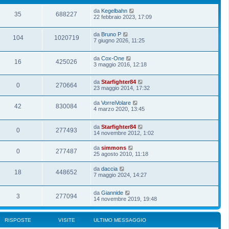
da
Kegelbahn
35
688227
22 febbraio 2023, 17:09
da
Bruno P
104
1020719
7 giugno 2026, 11:25
da
Cox-One
16
425026
3 maggio 2016, 12:18
da
Starfighter84
0
270664
23 maggio 2014, 17:32
da
VorreiVolare
42
830084
4 marzo 2020, 13:45
da
Starfighter84
0
277493
14 novembre 2012, 1:02
da
simmons
0
277487
25 agosto 2010, 11:18
da
daccia
18
448652
7 maggio 2024, 14:27
da
Giannide
3
277094
14 novembre 2019, 19:48
RISPOSTE
VISITE
ULTIMO MESSAGGIO