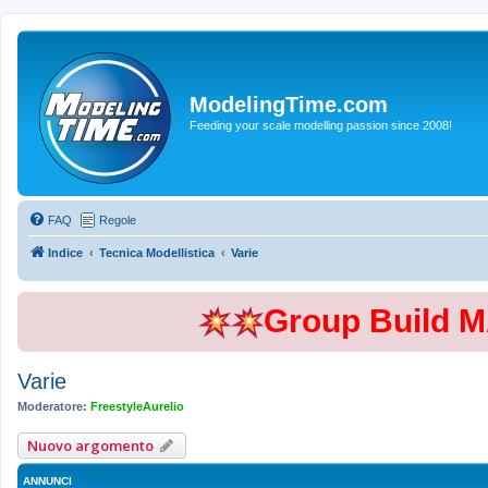
ModelingTime.com
Feeding your scale modelling passion since 2008!
FAQ
Regole
Indice
Tecnica Modellistica
Varie
Group Build 
Varie
Moderatore:
FreestyleAurelio
Nuovo argomento
ANNUNCI