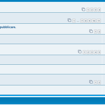
1
2
3
4
1
7
8
9
10
11
…
 pubblicare.
1
2
1
2
3
4
5
1
2