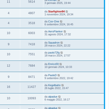
11
5614
3 gennaio 2025, 19:44
da
Starfighter84
4
4807
1 novembre 2024, 19:34
da
Cox-One
4
3518
6 settembre 2024, 16:45
da
AeroFlanker
10
6003
31 agosto 2024, 17:32
da
Squadron
9
7418
28 marzo 2024, 22:22
da
paolo72fg
10
7551
18 marzo 2024, 17:57
da
Enrico59
12
7684
10 gennaio 2024, 10:33
da
PaoloD
9
8471
9 settembre 2022, 19:42
da
Kegelbahn
16
11427
26 luglio 2022, 15:47
da
alpadue
10
10093
6 maggio 2022, 16:17
da
alpadue