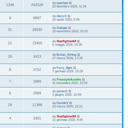
da
washaki
1348
242526
20 dicembre 2025, 11:34
da
Alecs®
9
8997
25 aprile 2025, 9:39
da
Giangio
31
26935
15 novembre 2018, 20:53
da
Starfighter84
21
15405
5 maggio 2026, 15:20
da
flyman_fishing
18
3413
27 marzo 2026, 17:28
da
Ferry_flight
8
3752
7 gennaio 2026, 15:29
da
FreestyleAurelio
7
1899
11 novembre 2025, 22:43
da
ponisch
6
2989
3 giugno 2025, 15:59
da
DavideV
18
11368
23 marzo 2025, 22:21
da
Starfighter84
4
3301
21 gennaio 2025, 9:45
da
iceman