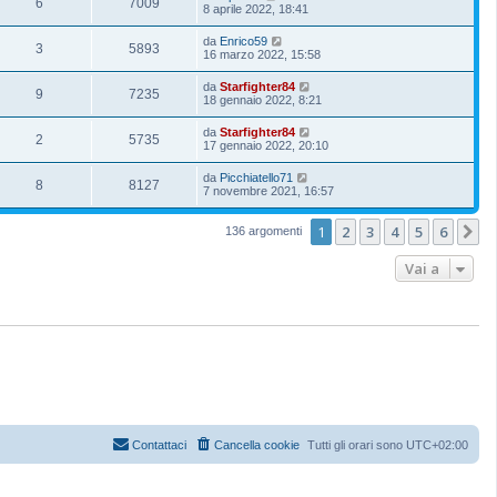
6
7009
8 aprile 2022, 18:41
da
Enrico59
3
5893
16 marzo 2022, 15:58
da
Starfighter84
9
7235
18 gennaio 2022, 8:21
da
Starfighter84
2
5735
17 gennaio 2022, 20:10
da
Picchiatello71
8
8127
7 novembre 2021, 16:57
1
2
3
4
5
6
P
136 argomenti
Vai a
Contattaci
Cancella cookie
Tutti gli orari sono
UTC+02:00