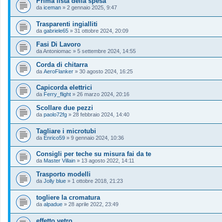
Prima lista della spesa
da
iceman
»
2 gennaio 2025, 9:47
Trasparenti ingialliti
da
gabriele65
»
31 ottobre 2024, 20:09
Fasi Di Lavoro
da
Antoniomac
»
5 settembre 2024, 14:55
Corda di chitarra
da
AeroFlanker
»
30 agosto 2024, 16:25
Capicorda elettrici
da
Ferry_flight
»
26 marzo 2024, 20:16
Scollare due pezzi
da
paolo72fg
»
28 febbraio 2024, 14:40
Tagliare i microtubi
da
Enrico59
»
9 gennaio 2024, 10:36
Consigli per teche su misura fai da te
da
Master Villain
»
13 agosto 2022, 14:11
Trasporto modelli
da
Jolly blue
»
1 ottobre 2018, 21:23
togliere la cromatura
da
alpadue
»
28 aprile 2022, 23:49
effetto vetro