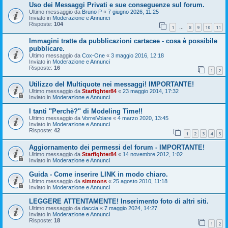
Uso dei Messaggi Privati e sue conseguenze sul forum.
Ultimo messaggio da
Bruno P
«
7 giugno 2026, 11:25
Inviato in
Moderazione e Annunci
Risposte:
104
1
8
9
10
11
…
Immagini tratte da pubblicazioni cartacee - cosa è possibile
pubblicare.
Ultimo messaggio da
Cox-One
«
3 maggio 2016, 12:18
Inviato in
Moderazione e Annunci
Risposte:
16
1
2
Utilizzo del Multiquote nei messaggi! IMPORTANTE!
Ultimo messaggio da
Starfighter84
«
23 maggio 2014, 17:32
Inviato in
Moderazione e Annunci
I tanti "Perchè?" di Modeling Time!!
Ultimo messaggio da
VorreiVolare
«
4 marzo 2020, 13:45
Inviato in
Moderazione e Annunci
Risposte:
42
1
2
3
4
5
Aggiornamento dei permessi del forum - IMPORTANTE!
Ultimo messaggio da
Starfighter84
«
14 novembre 2012, 1:02
Inviato in
Moderazione e Annunci
Guida - Come inserire LINK in modo chiaro.
Ultimo messaggio da
simmons
«
25 agosto 2010, 11:18
Inviato in
Moderazione e Annunci
LEGGERE ATTENTAMENTE! Inserimento foto di altri siti.
Ultimo messaggio da
daccia
«
7 maggio 2024, 14:27
Inviato in
Moderazione e Annunci
Risposte:
18
1
2