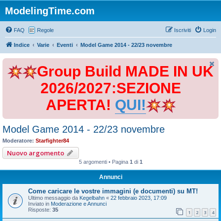
ModelingTime.com
FAQ
Regole
Iscriviti
Login
Indice
Varie
Eventi
Model Game 2014 - 22/23 novembre
Group Build MADE IN UK
2026/2027:SEZIONE
APERTA!
QUI!
Model Game 2014 - 22/23 novembre
Moderatore:
Starfighter84
Nuovo argomento
5 argomenti • Pagina
1
di
1
Annunci
Come caricare le vostre immagini (e documenti) su MT!
Ultimo messaggio da
Kegelbahn
«
22 febbraio 2023, 17:09
Inviato in
Moderazione e Annunci
Risposte:
35
1
2
3
4