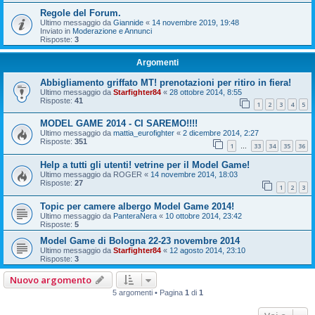
Regole del Forum.
Ultimo messaggio da
Giannide
«
14 novembre 2019, 19:48
Inviato in
Moderazione e Annunci
Risposte:
3
Argomenti
Abbigliamento griffato MT! prenotazioni per ritiro in fiera!
Ultimo messaggio da
Starfighter84
«
28 ottobre 2014, 8:55
Risposte:
41
1
2
3
4
5
MODEL GAME 2014 - CI SAREMO!!!!
Ultimo messaggio da
mattia_eurofighter
«
2 dicembre 2014, 2:27
Risposte:
351
1
33
34
35
36
…
Help a tutti gli utenti! vetrine per il Model Game!
Ultimo messaggio da
ROGER
«
14 novembre 2014, 18:03
Risposte:
27
1
2
3
Topic per camere albergo Model Game 2014!
Ultimo messaggio da
PanteraNera
«
10 ottobre 2014, 23:42
Risposte:
5
Model Game di Bologna 22-23 novembre 2014
Ultimo messaggio da
Starfighter84
«
12 agosto 2014, 23:10
Risposte:
3
Nuovo argomento
5 argomenti • Pagina
1
di
1