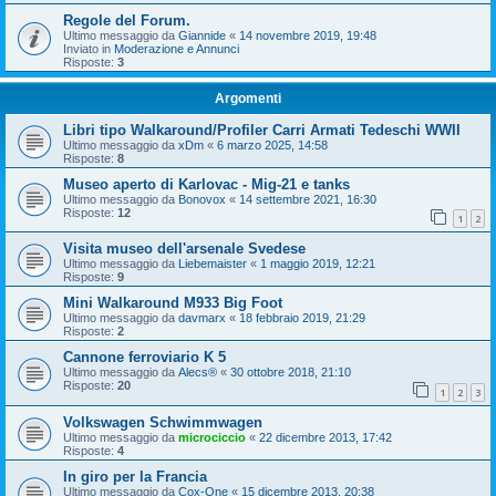
Regole del Forum.
Ultimo messaggio da
Giannide
«
14 novembre 2019, 19:48
Inviato in
Moderazione e Annunci
Risposte:
3
Argomenti
Libri tipo Walkaround/Profiler Carri Armati Tedeschi WWII
Ultimo messaggio da
xDm
«
6 marzo 2025, 14:58
Risposte:
8
Museo aperto di Karlovac - Mig-21 e tanks
Ultimo messaggio da
Bonovox
«
14 settembre 2021, 16:30
Risposte:
12
1
2
Visita museo dell'arsenale Svedese
Ultimo messaggio da
Liebemaister
«
1 maggio 2019, 12:21
Risposte:
9
Mini Walkaround M933 Big Foot
Ultimo messaggio da
davmarx
«
18 febbraio 2019, 21:29
Risposte:
2
Cannone ferroviario K 5
Ultimo messaggio da
Alecs®
«
30 ottobre 2018, 21:10
Risposte:
20
1
2
3
Volkswagen Schwimmwagen
Ultimo messaggio da
microciccio
«
22 dicembre 2013, 17:42
Risposte:
4
In giro per la Francia
Ultimo messaggio da
Cox-One
«
15 dicembre 2013, 20:38