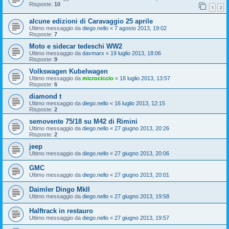
Risposte:
10
1
2
alcune edizioni di Caravaggio 25 aprile
Ultimo messaggio da
diego.nello
«
7 agosto 2013, 19:02
Risposte:
7
Moto e sidecar tedeschi WW2
Ultimo messaggio da
davmarx
«
19 luglio 2013, 18:06
Risposte:
9
Volkswagen Kubelwagen
Ultimo messaggio da
microciccio
«
18 luglio 2013, 13:57
Risposte:
6
diamond t
Ultimo messaggio da
diego.nello
«
16 luglio 2013, 12:15
Risposte:
2
semovente 75/18 su M42 di Rimini
Ultimo messaggio da
diego.nello
«
27 giugno 2013, 20:26
Risposte:
2
jeep
Ultimo messaggio da
diego.nello
«
27 giugno 2013, 20:06
GMC
Ultimo messaggio da
diego.nello
«
27 giugno 2013, 20:01
Daimler Dingo MkII
Ultimo messaggio da
diego.nello
«
27 giugno 2013, 19:58
Halftrack in restauro
Ultimo messaggio da
diego.nello
«
27 giugno 2013, 19:57