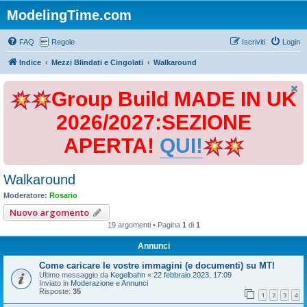
ModelingTime.com
FAQ
Regole
Iscriviti
Login
Indice
Mezzi Blindati e Cingolati
Walkaround
Group Build MADE IN UK
2026/2027:SEZIONE
APERTA!
QUI!
Walkaround
Moderatore:
Rosario
Nuovo argomento
19 argomenti • Pagina
1
di
1
Annunci
Come caricare le vostre immagini (e documenti) su MT!
Ultimo messaggio da
Kegelbahn
«
22 febbraio 2023, 17:09
Inviato in
Moderazione e Annunci
Risposte:
35
1
2
3
4