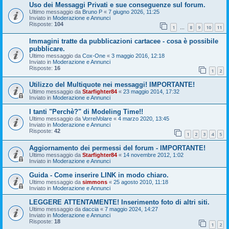
Uso dei Messaggi Privati e sue conseguenze sul forum.
Ultimo messaggio da
Bruno P
«
7 giugno 2026, 11:25
Inviato in
Moderazione e Annunci
Risposte:
104
1
8
9
10
11
…
Immagini tratte da pubblicazioni cartacee - cosa è possibile
pubblicare.
Ultimo messaggio da
Cox-One
«
3 maggio 2016, 12:18
Inviato in
Moderazione e Annunci
Risposte:
16
1
2
Utilizzo del Multiquote nei messaggi! IMPORTANTE!
Ultimo messaggio da
Starfighter84
«
23 maggio 2014, 17:32
Inviato in
Moderazione e Annunci
I tanti "Perchè?" di Modeling Time!!
Ultimo messaggio da
VorreiVolare
«
4 marzo 2020, 13:45
Inviato in
Moderazione e Annunci
Risposte:
42
1
2
3
4
5
Aggiornamento dei permessi del forum - IMPORTANTE!
Ultimo messaggio da
Starfighter84
«
14 novembre 2012, 1:02
Inviato in
Moderazione e Annunci
Guida - Come inserire LINK in modo chiaro.
Ultimo messaggio da
simmons
«
25 agosto 2010, 11:18
Inviato in
Moderazione e Annunci
LEGGERE ATTENTAMENTE! Inserimento foto di altri siti.
Ultimo messaggio da
daccia
«
7 maggio 2024, 14:27
Inviato in
Moderazione e Annunci
Risposte:
18
1
2