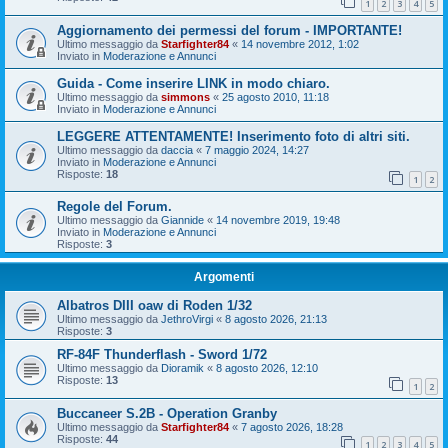
1
2
3
4
5
Aggiornamento dei permessi del forum - IMPORTANTE!
Ultimo messaggio da
Starfighter84
«
14 novembre 2012, 1:02
Inviato in
Moderazione e Annunci
Guida - Come inserire LINK in modo chiaro.
Ultimo messaggio da
simmons
«
25 agosto 2010, 11:18
Inviato in
Moderazione e Annunci
LEGGERE ATTENTAMENTE! Inserimento foto di altri siti.
Ultimo messaggio da
daccia
«
7 maggio 2024, 14:27
Inviato in
Moderazione e Annunci
Risposte:
18
1
2
Regole del Forum.
Ultimo messaggio da
Giannide
«
14 novembre 2019, 19:48
Inviato in
Moderazione e Annunci
Risposte:
3
Argomenti
Albatros DIII oaw di Roden 1/32
Ultimo messaggio da
JethroVirgi
«
8 agosto 2026, 21:13
Risposte:
3
RF-84F Thunderflash - Sword 1/72
Ultimo messaggio da
Dioramik
«
8 agosto 2026, 12:10
Risposte:
13
1
2
Buccaneer S.2B - Operation Granby
Ultimo messaggio da
Starfighter84
«
7 agosto 2026, 18:28
Risposte:
44
1
2
3
4
5