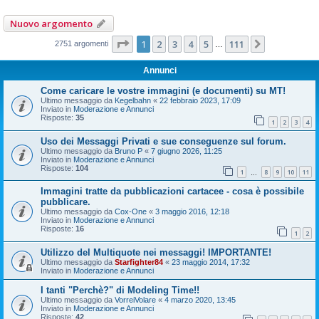
Nuovo argomento
Pagina
1
di
111
1
2
3
4
5
111
Prossimo
2751 argomenti
…
Annunci
Come caricare le vostre immagini (e documenti) su MT!
Ultimo messaggio da
Kegelbahn
«
22 febbraio 2023, 17:09
Inviato in
Moderazione e Annunci
Risposte:
35
1
2
3
4
Uso dei Messaggi Privati e sue conseguenze sul forum.
Ultimo messaggio da
Bruno P
«
7 giugno 2026, 11:25
Inviato in
Moderazione e Annunci
Risposte:
104
1
8
9
10
11
…
Immagini tratte da pubblicazioni cartacee - cosa è possibile
pubblicare.
Ultimo messaggio da
Cox-One
«
3 maggio 2016, 12:18
Inviato in
Moderazione e Annunci
Risposte:
16
1
2
Utilizzo del Multiquote nei messaggi! IMPORTANTE!
Ultimo messaggio da
Starfighter84
«
23 maggio 2014, 17:32
Inviato in
Moderazione e Annunci
I tanti "Perchè?" di Modeling Time!!
Ultimo messaggio da
VorreiVolare
«
4 marzo 2020, 13:45
Inviato in
Moderazione e Annunci
Risposte:
42