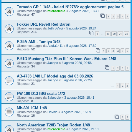
Tornado GR.1 1/48 - Italeri N°2783: aggiornamenti pagina 5
Ultimo messaggio da
microciccio
«
7 agosto 2026, 13:41
Risposte:
47
1
2
3
4
5
Fokker DR1 Revell Red Baron
Ultimo messaggio da
JethroVirgi
«
5 agosto 2026, 19:24
Risposte:
216
1
19
20
21
22
…
F-35A AMI - Tamiya 1/48
Ultimo messaggio da
Aquila1411
«
5 agosto 2026, 17:39
Risposte:
52
1
2
3
4
5
6
F-51D Mustang "Liz Plus III" Korean War - Eduard 1/48
Ultimo messaggio da
Jacopo
«
4 agosto 2026, 20:56
Risposte:
34
1
2
3
4
AB-47J3 1/48 LF Model agg del 03.08.2026
Ultimo messaggio da
Jacopo
«
3 agosto 2026, 22:29
Risposte:
21
1
2
3
FW 190-D13 IBG scala 1/72
Ultimo messaggio da
Saboccio
«
3 agosto 2026, 18:41
Risposte:
8
Mh-60L ICM 1:48
Ultimo messaggio da
Davide
«
3 agosto 2026, 15:09
Risposte:
16
1
2
North American T28B Trojan Roden 1/48
Ultimo messaggio da
microciccio
«
1 agosto 2026, 21:51