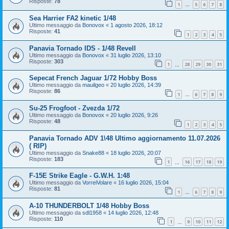
Risposte:
78
1
5
6
7
8
…
Sea Harrier FA2 kinetic 1/48
Ultimo messaggio da
Bonovox
«
1 agosto 2026, 18:12
Risposte:
41
1
2
3
4
5
Panavia Tornado IDS - 1/48 Revell
Ultimo messaggio da
Bonovox
«
31 luglio 2026, 13:10
Risposte:
303
1
28
29
30
31
…
Sepecat French Jaguar 1/72 Hobby Boss
Ultimo messaggio da
mauilgeo
«
20 luglio 2026, 14:39
Risposte:
86
1
6
7
8
9
…
Su-25 Frogfoot - Zvezda 1/72
Ultimo messaggio da
Bonovox
«
20 luglio 2026, 9:26
Risposte:
48
1
2
3
4
5
Panavia Tornado ADV 1\48 Ultimo aggiornamento 11.07.2026
( RIP)
Ultimo messaggio da
Snake88
«
18 luglio 2026, 20:07
Risposte:
183
1
16
17
18
19
…
F-15E Strike Eagle - G.W.H. 1:48
Ultimo messaggio da
VorreiVolare
«
16 luglio 2026, 15:04
Risposte:
81
1
6
7
8
9
…
A-10 THUNDERBOLT 1/48 Hobby Boss
Ultimo messaggio da
sdl1958
«
14 luglio 2026, 12:48
Risposte:
110
1
9
10
11
12
…