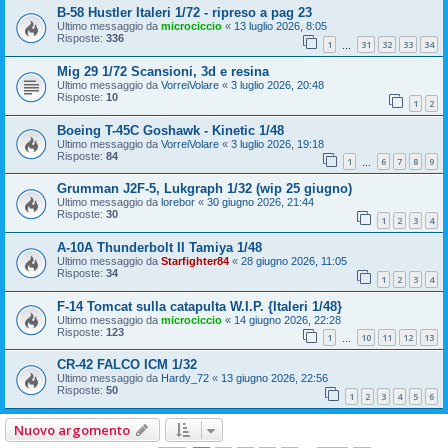
B-58 Hustler Italeri 1/72 - ripreso a pag 23
Ultimo messaggio da
microciccio
«
13 luglio 2026, 8:05
Risposte:
336
1
31
32
33
34
…
Mig 29 1/72 Scansioni, 3d e resina
Ultimo messaggio da
VorreiVolare
«
3 luglio 2026, 20:48
Risposte:
10
1
2
Boeing T-45C Goshawk - Kinetic 1/48
Ultimo messaggio da
VorreiVolare
«
3 luglio 2026, 19:18
Risposte:
84
1
6
7
8
9
…
Grumman J2F-5, Lukgraph 1/32 (wip 25 giugno)
Ultimo messaggio da
lorebor
«
30 giugno 2026, 21:44
Risposte:
30
1
2
3
4
A-10A Thunderbolt II Tamiya 1/48
Ultimo messaggio da
Starfighter84
«
28 giugno 2026, 11:05
Risposte:
34
1
2
3
4
F-14 Tomcat sulla catapulta W.I.P. {Italeri 1/48}
Ultimo messaggio da
microciccio
«
14 giugno 2026, 22:28
Risposte:
123
1
10
11
12
13
…
CR-42 FALCO ICM 1/32
Ultimo messaggio da
Hardy_72
«
13 giugno 2026, 22:56
Risposte:
50
1
2
3
4
5
6
Nuovo argomento