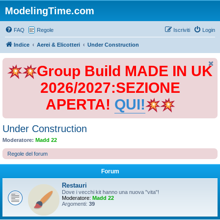
ModelingTime.com
FAQ
Regole
Iscriviti
Login
Indice
Aerei & Elicotteri
Under Construction
Group Build MADE IN UK
2026/2027:SEZIONE
APERTA!
QUI!
Under Construction
Moderatore:
Madd 22
Regole del forum
Forum
Restauri
Dove i vecchi kit hanno una nuova "vita"!
Moderatore:
Madd 22
Argomenti:
39