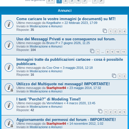
Prossimo
Annunci
Come caricare le vostre immagini (e documenti) su MT!
Ultimo messaggio da
Kegelbahn
«
22 febbraio 2023, 17:09
Inviato in
Moderazione e Annunci
Risposte:
35
1
2
3
4
Uso dei Messaggi Privati e sue conseguenze sul forum.
Ultimo messaggio da
Bruno P
«
7 giugno 2026, 11:25
Inviato in
Moderazione e Annunci
Risposte:
104
1
8
9
10
11
…
Immagini tratte da pubblicazioni cartacee - cosa è possibile
pubblicare.
Ultimo messaggio da
Cox-One
«
3 maggio 2016, 12:18
Inviato in
Moderazione e Annunci
Risposte:
16
1
2
Utilizzo del Multiquote nei messaggi! IMPORTANTE!
Ultimo messaggio da
Starfighter84
«
23 maggio 2014, 17:32
Inviato in
Moderazione e Annunci
I tanti "Perchè?" di Modeling Time!!
Ultimo messaggio da
VorreiVolare
«
4 marzo 2020, 13:45
Inviato in
Moderazione e Annunci
Risposte:
42
1
2
3
4
5
Aggiornamento dei permessi del forum - IMPORTANTE!
Ultimo messaggio da
Starfighter84
«
14 novembre 2012, 1:02
Inviato in
Moderazione e Annunci