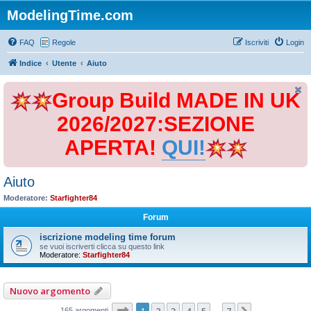
ModelingTime.com
FAQ
Regole
Iscriviti
Login
Indice
Utente
Aiuto
Group Build MADE IN UK
2026/2027:SEZIONE
APERTA!
QUI!
Aiuto
Moderatore:
Starfighter84
Forum
iscrizione modeling time forum
se vuoi iscriverti clicca su questo link
Moderatore:
Starfighter84
Nuovo argomento
Pagina
1
di
7
1
2
3
4
5
7
165 argomenti
…