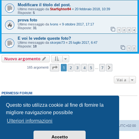
Modificare il titolo del post.
Ultimo messaggio da
Starfighter84
«
20 febbraio 2018, 10:39
Risposte:
5
prova foto
Ultimo messaggio da
Ivons
«
9 ottobre 2017, 17:17
Risposte:
31
1
2
3
4
E voi le vedete queste foto?
Ultimo messaggio da
skorpio73
«
25 luglio 2017, 6:47
Risposte:
18
1
2
Nuovo argomento
Pagina
1
di
7
1
2
3
4
5
7
Prossimo
165 argomenti
…
Vai a
PERMESSI FORUM
Non puoi
aprire nuovi argomenti
Non puoi
rispondere negli argomenti
Questo sito utilizza cookie al fine di fornire la
Non puoi
modificare i tuoi messaggi
migliore navigazione possibile
Non puoi
cancellare i tuoi messaggi
Non puoi
inviare allegati
Ulteriori informazioni
Indice
Contattaci
Cancella cookie
Tutti gli orari sono
UTC+02:00
Accetto
Creato da
phpBB
® Forum Software © phpBB Limited