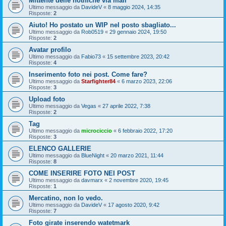
Mittente delle notifiche via mail
Ultimo messaggio da
DavideV
«
8 maggio 2024, 14:35
Risposte:
2
Aiuto! Ho postato un WIP nel posto sbagliato...
Ultimo messaggio da
Rob0519
«
29 gennaio 2024, 19:50
Risposte:
2
Avatar profilo
Ultimo messaggio da
Fabio73
«
15 settembre 2023, 20:42
Risposte:
4
Inserimento foto nei post. Come fare?
Ultimo messaggio da
Starfighter84
«
6 marzo 2023, 22:06
Risposte:
3
Upload foto
Ultimo messaggio da
Vegas
«
27 aprile 2022, 7:38
Risposte:
2
Tag
Ultimo messaggio da
microciccio
«
6 febbraio 2022, 17:20
Risposte:
3
ELENCO GALLERIE
Ultimo messaggio da
BlueNight
«
20 marzo 2021, 11:44
Risposte:
8
COME INSERIRE FOTO NEI POST
Ultimo messaggio da
davmarx
«
2 novembre 2020, 19:45
Risposte:
1
Mercatino, non lo vedo.
Ultimo messaggio da
DavideV
«
17 agosto 2020, 9:42
Risposte:
7
Foto girate inserendo watetmark