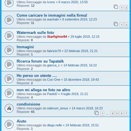
Ultimo messaggio da
Ivons
«
6 marzo 2020, 13:55
Risposte:
12
1
2
Come caricare le immagini nella firma!
Ultimo messaggio da
washaki
«
8 settembre 2019, 12:23
Risposte:
11
1
2
Watermark sulle foto
Ultimo messaggio da
Starfighter84
«
29 luglio 2019, 12:15
Risposte:
8
Immagini
Ultimo messaggio da
fabrizio79
«
22 febbraio 2019, 21:21
Risposte:
1
Ricerca forum su Tapatalk
Ultimo messaggio da
gianca_c
«
14 febbraio 2019, 16:22
Risposte:
2
Ho perso un utente ....
Ultimo messaggio da
Cox-One
«
15 dicembre 2018, 19:43
Risposte:
2
non mi allega ne foto ne altro
Ultimo messaggio da
PaoloD
«
4 luglio 2018, 21:21
Risposte:
4
condivisione
Ultimo messaggio da
siderum_tenus
«
14 marzo 2018, 16:23
Risposte:
65
1
4
5
6
7
…
Aiuto
Ultimo messaggio da
diego.nello
«
24 febbraio 2018, 15:51
Risposte:
1