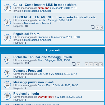
Guida - Come inserire LINK in modo chiaro.
Ultimo messaggio da
simmons
«
25 agosto 2010, 11:18
Inviato in
Moderazione e Annunci
LEGGERE ATTENTAMENTE! Inserimento foto di altri siti.
Ultimo messaggio da
daccia
«
7 maggio 2024, 14:27
Inviato in
Moderazione e Annunci
Risposte:
18
1
2
Regole del Forum.
Ultimo messaggio da
Giannide
«
14 novembre 2019, 19:48
Inviato in
Moderazione e Annunci
Risposte:
3
Argomenti
Richiesta : Abilitazione Messaggi Privati
Ultimo messaggio da
Pier
«
30 giugno 2022, 13:52
Risposte:
110
1
9
10
11
12
…
Domande Frequenti
Ultimo messaggio da
Cox-One
«
26 maggio 2016, 19:42
Risposte:
6
Messaggi privati non inviati
Ultimo messaggio da
Enrico 75
«
13 febbraio 2025, 16:36
Risposte:
2
Problemi di login
Ultimo messaggio da
Starfighter84
«
17 agosto 2024, 16:33
Risposte:
5