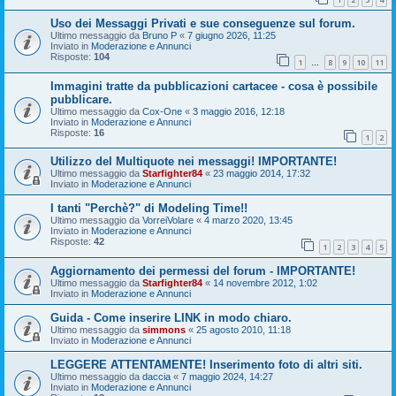
Uso dei Messaggi Privati e sue conseguenze sul forum.
Ultimo messaggio da
Bruno P
«
7 giugno 2026, 11:25
Inviato in
Moderazione e Annunci
Risposte:
104
1
8
9
10
11
…
Immagini tratte da pubblicazioni cartacee - cosa è possibile
pubblicare.
Ultimo messaggio da
Cox-One
«
3 maggio 2016, 12:18
Inviato in
Moderazione e Annunci
Risposte:
16
1
2
Utilizzo del Multiquote nei messaggi! IMPORTANTE!
Ultimo messaggio da
Starfighter84
«
23 maggio 2014, 17:32
Inviato in
Moderazione e Annunci
I tanti "Perchè?" di Modeling Time!!
Ultimo messaggio da
VorreiVolare
«
4 marzo 2020, 13:45
Inviato in
Moderazione e Annunci
Risposte:
42
1
2
3
4
5
Aggiornamento dei permessi del forum - IMPORTANTE!
Ultimo messaggio da
Starfighter84
«
14 novembre 2012, 1:02
Inviato in
Moderazione e Annunci
Guida - Come inserire LINK in modo chiaro.
Ultimo messaggio da
simmons
«
25 agosto 2010, 11:18
Inviato in
Moderazione e Annunci
LEGGERE ATTENTAMENTE! Inserimento foto di altri siti.
Ultimo messaggio da
daccia
«
7 maggio 2024, 14:27
Inviato in
Moderazione e Annunci