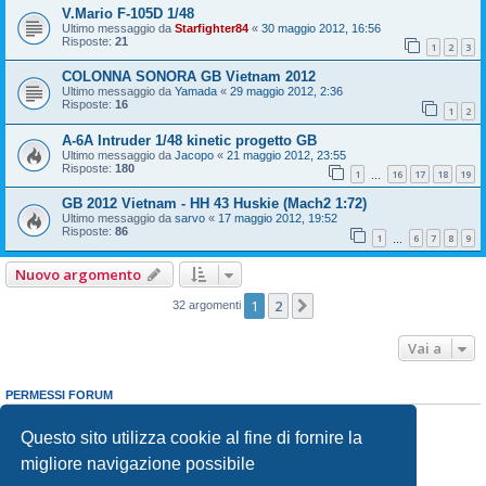
V.Mario F-105D 1/48
Ultimo messaggio da
Starfighter84
«
30 maggio 2012, 16:56
Risposte:
21
1
2
3
COLONNA SONORA GB Vietnam 2012
Ultimo messaggio da
Yamada
«
29 maggio 2012, 2:36
Risposte:
16
1
2
A-6A Intruder 1/48 kinetic progetto GB
Ultimo messaggio da
Jacopo
«
21 maggio 2012, 23:55
Risposte:
180
1
16
17
18
19
…
GB 2012 Vietnam - HH 43 Huskie (Mach2 1:72)
Ultimo messaggio da
sarvo
«
17 maggio 2012, 19:52
Risposte:
86
1
6
7
8
9
…
Nuovo argomento
1
2
Prossimo
32 argomenti
Vai a
PERMESSI FORUM
Non puoi
aprire nuovi argomenti
Non puoi
rispondere negli argomenti
Questo sito utilizza cookie al fine di fornire la
Non puoi
modificare i tuoi messaggi
migliore navigazione possibile
Non puoi
cancellare i tuoi messaggi
Non puoi
inviare allegati