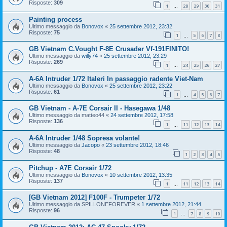
Risposte:
309
1
28
29
30
31
…
Painting process
Ultimo messaggio da
Bonovox
«
25 settembre 2012, 23:32
Risposte:
75
1
5
6
7
8
…
GB Vietnam C.Vought F-8E Crusader Vf-191FINITO!
Ultimo messaggio da
willy74
«
25 settembre 2012, 23:29
Risposte:
269
1
24
25
26
27
…
A-6A Intruder 1/72 Italeri In passaggio radente Viet-Nam
Ultimo messaggio da
Bonovox
«
25 settembre 2012, 23:22
Risposte:
61
1
4
5
6
7
…
GB Vietnam - A-7E Corsair II - Hasegawa 1/48
Ultimo messaggio da
matteo44
«
24 settembre 2012, 17:58
Risposte:
136
1
11
12
13
14
…
A-6A Intruder 1/48 Sopresa volante!
Ultimo messaggio da
Jacopo
«
23 settembre 2012, 18:46
Risposte:
48
1
2
3
4
5
Pitchup - A7E Corsair 1/72
Ultimo messaggio da
Bonovox
«
10 settembre 2012, 13:35
Risposte:
137
1
11
12
13
14
…
[GB Vietnam 2012] F100F - Trumpeter 1/72
Ultimo messaggio da
SPILLONEFOREVER
«
1 settembre 2012, 21:44
Risposte:
96
1
7
8
9
10
…