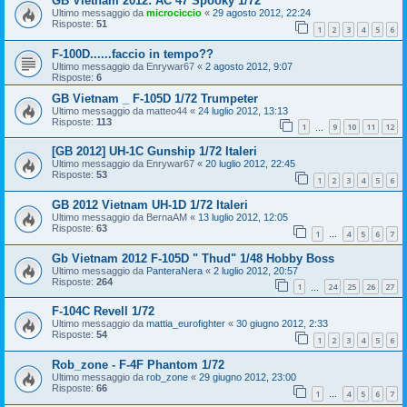
GB Vietnam 2012: AC 47 Spooky 1/72
Ultimo messaggio da
microciccio
«
29 agosto 2012, 22:24
Risposte:
51
1
2
3
4
5
6
F-100D......faccio in tempo??
Ultimo messaggio da
Enrywar67
«
2 agosto 2012, 9:07
Risposte:
6
GB Vietnam _ F-105D 1/72 Trumpeter
Ultimo messaggio da
matteo44
«
24 luglio 2012, 13:13
Risposte:
113
1
9
10
11
12
…
[GB 2012] UH-1C Gunship 1/72 Italeri
Ultimo messaggio da
Enrywar67
«
20 luglio 2012, 22:45
Risposte:
53
1
2
3
4
5
6
GB 2012 Vietnam UH-1D 1/72 Italeri
Ultimo messaggio da
BernaAM
«
13 luglio 2012, 12:05
Risposte:
63
1
4
5
6
7
…
Gb Vietnam 2012 F-105D " Thud" 1/48 Hobby Boss
Ultimo messaggio da
PanteraNera
«
2 luglio 2012, 20:57
Risposte:
264
1
24
25
26
27
…
F-104C Revell 1/72
Ultimo messaggio da
mattia_eurofighter
«
30 giugno 2012, 2:33
Risposte:
54
1
2
3
4
5
6
Rob_zone - F-4F Phantom 1/72
Ultimo messaggio da
rob_zone
«
29 giugno 2012, 23:00
Risposte:
66
1
4
5
6
7
…