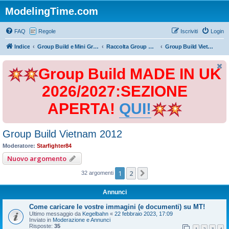
ModelingTime.com
FAQ
Regole
Iscriviti
Login
Indice
Group Build e Mini Group Build
Raccolta Group Build
Group Build Vietnam 2012
Group Build MADE IN UK
2026/2027:SEZIONE
APERTA!
QUI!
Group Build Vietnam 2012
Moderatore:
Starfighter84
Nuovo argomento
1
2
Prossimo
32 argomenti
Annunci
Come caricare le vostre immagini (e documenti) su MT!
Ultimo messaggio da
Kegelbahn
«
22 febbraio 2023, 17:09
Inviato in
Moderazione e Annunci
Risposte:
35
1
2
3
4