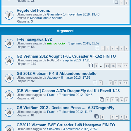
Risposte:
18
1
2
Regole del Forum.
Ultimo messaggio da
Giannide
«
14 novembre 2019, 19:48
Inviato in
Moderazione e Annunci
Risposte:
3
Argomenti
F-4e hasegawa 1/72
Ultimo messaggio da
microciccio
«
3 gennaio 2015, 11:52
Risposte:
53
1
2
3
4
5
6
GB Vietnam 2012 Vought F-8E Crusader VF-162 FINITO
Ultimo messaggio da
ROGER
«
9 aprile 2013, 17:20
Risposte:
169
1
14
15
16
17
…
GB 2012 Vietnam F-4 B Abbandono modello
Ultimo messaggio da
Jacopo
«
8 marzo 2013, 17:59
Risposte:
92
1
7
8
9
10
…
[GB Vietnam] Cessna A-37a DragonFly dal Kit Revell 1/48
Ultimo messaggio da
Frank
«
7 dicembre 2012, 20:48
Risposte:
42
1
2
3
4
5
GB VietNam 2012 - Decisione Presa .... A-37DragonFly
Ultimo messaggio da
Frank
«
7 dicembre 2012, 11:47
Risposte:
81
1
6
7
8
9
…
GB2012 Vietnam F-8E Crusader 1\48 Hasegawa FINITO
Ultimo messaggio da
Snake88
«
4 novembre 2012, 23:57