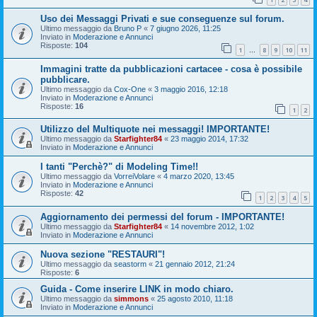
Uso dei Messaggi Privati e sue conseguenze sul forum.
Ultimo messaggio da
Bruno P
«
7 giugno 2026, 11:25
Inviato in
Moderazione e Annunci
Risposte:
104
1
8
9
10
11
…
Immagini tratte da pubblicazioni cartacee - cosa è possibile
pubblicare.
Ultimo messaggio da
Cox-One
«
3 maggio 2016, 12:18
Inviato in
Moderazione e Annunci
Risposte:
16
1
2
Utilizzo del Multiquote nei messaggi! IMPORTANTE!
Ultimo messaggio da
Starfighter84
«
23 maggio 2014, 17:32
Inviato in
Moderazione e Annunci
I tanti "Perchè?" di Modeling Time!!
Ultimo messaggio da
VorreiVolare
«
4 marzo 2020, 13:45
Inviato in
Moderazione e Annunci
Risposte:
42
1
2
3
4
5
Aggiornamento dei permessi del forum - IMPORTANTE!
Ultimo messaggio da
Starfighter84
«
14 novembre 2012, 1:02
Inviato in
Moderazione e Annunci
Nuova sezione "RESTAURI"!
Ultimo messaggio da
seastorm
«
21 gennaio 2012, 21:24
Risposte:
6
Guida - Come inserire LINK in modo chiaro.
Ultimo messaggio da
simmons
«
25 agosto 2010, 11:18
Inviato in
Moderazione e Annunci