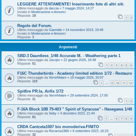
LEGGERE ATTENTAMENTE! Inserimento foto di altri siti.
Ultimo messaggio da
daccia
«
7 maggio 2024, 14:27
Inviato in
Moderazione e Annunci
Risposte:
18
1
2
Regole del Forum.
Ultimo messaggio da
Giannide
«
14 novembre 2019, 19:48
Inviato in
Moderazione e Annunci
Risposte:
3
Argomenti
SBD-3 Dauntless_1/48 Accurate M. - Weathering parte 1
Ultimo messaggio da
Jacopo
«
22 giugno 2026, 16:48
Risposte:
51
1
2
3
4
5
6
F16C Thunderbirds - Academy limited edition 1/72 - Restauro
Ultimo messaggio da
VorreiVolare
«
19 maggio 2026, 20:07
Risposte:
119
1
9
10
11
12
…
Spitfire PR.Ia, Airfix 1/72
Ultimo messaggio da
VorreiVolare
«
29 settembre 2024, 17:00
Risposte:
11
1
2
F-16A Block 10B 79-403 " Spirit of Syracuse" - Hasegawa 1/48
Ultimo messaggio da
Seby
«
4 dicembre 2023, 21:44
Risposte:
81
1
6
7
8
9
…
CRDA Cantzeta1007 bis monoderiva-FINITO
Ultimo messaggio da
Revarna1966
«
6 settembre 2023, 16:23
Risposte:
32