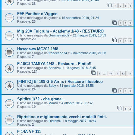
Ultimo messaggio da
gunter
«
23 settembre 2019, 23:48
Risposte:
33
1
2
3
4
F9F Panther e Viggen
Ultimo messaggio da
gunter
«
16 settembre 2019, 21:24
Risposte:
23
1
2
3
Mig 29A Fulcrum - Academy 1/48 - RESTAURO
Ultimo messaggio da
Geometrino82
«
21 maggio 2019, 13:33
Risposte:
20
1
2
3
Hasegawa MC202 1/48
Ultimo messaggio da
francesco74
«
2 novembre 2018, 21:58
Risposte:
7
F-16CJ TAMIYA 1/48 - Restauro - Finito!!
Ultimo messaggio da
Bonovox
«
10 agosto 2018, 8:45
Risposte:
124
1
10
11
12
13
…
[FINITO] Bf 109 G-6 Airfix / Restauro filosofico
Ultimo messaggio da
Seby
«
31 gennaio 2018, 15:58
Risposte:
24
1
2
3
Spitfire 1/32 - che grana...
Ultimo messaggio da
Mauro
«
4 ottobre 2017, 21:32
Risposte:
19
1
2
Ripristino e miglioramento vecchi modelli finiti.
Ultimo messaggio da
Dioramik
«
9 maggio 2017, 16:47
Risposte:
2
F-14A VF-111