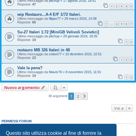
Ultimo messaggio da
pitchup
«
17 agosto 2016, 18:51
Risposte:
47
1
2
3
4
5
wip Restauro...A-4 E/F 1/72 Italeri.
Ultimo messaggio da
filippo77
«
29 marzo 2016, 14:38
Risposte:
65
1
4
5
6
7
…
Su-27 Italeri 1:72 [MiniGB Velivoli Sovietici]
Ultimo messaggio da
pitchup
«
29 gennaio 2016, 18:35
Risposte:
14
1
2
restauro MB 326 Italeri in 48
Ultimo messaggio da
cotton77
«
10 dicembre 2015, 22:51
Risposte:
23
1
2
3
Vale la pena?
Ultimo messaggio da
Maver76
«
8 novembre 2015, 11:01
Risposte:
14
1
2
Nuovo argomento
1
2
Prossimo
38 argomenti
Vai a
PERMESSI FORUM
Non puoi
aprire nuovi argomenti
Non puoi
rispondere negli argomenti
Questo sito utilizza cookie al fine di fornire la
Non puoi
modificare i tuoi messaggi