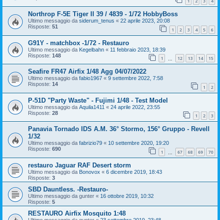
1
2
3
4
Northrop F-5E Tiger II 39 / 4839 - 1/72 HobbyBoss
Ultimo messaggio da
siderum_tenus
«
22 aprile 2023, 20:08
Risposte:
51
1
2
3
4
5
6
G91Y - matchbox -1/72 - Restauro
Ultimo messaggio da
Kegelbahn
«
11 febbraio 2023, 18:39
Risposte:
148
1
12
13
14
15
…
Seafire FR47 Airfix 1/48 Agg 04/07/2022
Ultimo messaggio da
fabio1967
«
9 settembre 2022, 7:58
Risposte:
14
1
2
P-51D "Party Waste" - Fujimi 1/48 - Test Model
Ultimo messaggio da
Aquila1411
«
24 aprile 2022, 23:55
Risposte:
28
1
2
3
Panavia Tornado IDS A.M. 36° Stormo, 156° Gruppo - Revell
1/32
Ultimo messaggio da
fabrizio79
«
10 settembre 2020, 19:20
Risposte:
690
1
67
68
69
70
…
restauro Jaguar RAF Desert storm
Ultimo messaggio da
Bonovox
«
6 dicembre 2019, 18:43
Risposte:
3
SBD Dauntless. -Restauro-
Ultimo messaggio da
gunter
«
16 ottobre 2019, 10:32
Risposte:
5
RESTAURO Airfix Mosquito 1:48