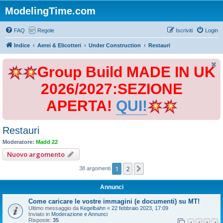
ModelingTime.com
FAQ
Regole
Iscriviti
Login
Indice
Aerei & Elicotteri
Under Construction
Restauri
Group Build MADE IN UK
2026/2027:SEZIONE
APERTA!
QUI!
Restauri
Moderatore:
Madd 22
Nuovo argomento
1
2
Prossimo
38 argomenti
Annunci
Come caricare le vostre immagini (e documenti) su MT!
Ultimo messaggio da
Kegelbahn
«
22 febbraio 2023, 17:09
Inviato in
Moderazione e Annunci
Risposte:
35
1
2
3
4