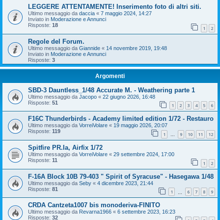
LEGGERE ATTENTAMENTE! Inserimento foto di altri siti.
Ultimo messaggio da
daccia
«
7 maggio 2024, 14:27
Inviato in
Moderazione e Annunci
Risposte:
18
1
2
Regole del Forum.
Ultimo messaggio da
Giannide
«
14 novembre 2019, 19:48
Inviato in
Moderazione e Annunci
Risposte:
3
Argomenti
SBD-3 Dauntless_1/48 Accurate M. - Weathering parte 1
Ultimo messaggio da
Jacopo
«
22 giugno 2026, 16:48
Risposte:
51
1
2
3
4
5
6
F16C Thunderbirds - Academy limited edition 1/72 - Restauro
Ultimo messaggio da
VorreiVolare
«
19 maggio 2026, 20:07
Risposte:
119
1
9
10
11
12
…
Spitfire PR.Ia, Airfix 1/72
Ultimo messaggio da
VorreiVolare
«
29 settembre 2024, 17:00
Risposte:
11
1
2
F-16A Block 10B 79-403 " Spirit of Syracuse" - Hasegawa 1/48
Ultimo messaggio da
Seby
«
4 dicembre 2023, 21:44
Risposte:
81
1
6
7
8
9
…
CRDA Cantzeta1007 bis monoderiva-FINITO
Ultimo messaggio da
Revarna1966
«
6 settembre 2023, 16:23
Risposte:
32