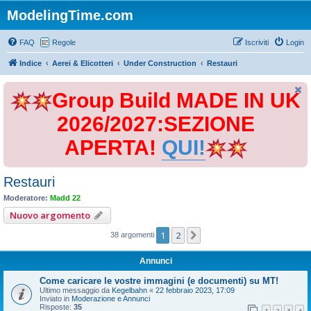
ModelingTime.com
FAQ
Regole
Iscriviti
Login
Indice
Aerei & Elicotteri
Under Construction
Restauri
Group Build MADE IN UK
2026/2027:SEZIONE
APERTA!
QUI!
Restauri
Moderatore:
Madd 22
Nuovo argomento
1
2
Prossimo
38 argomenti
Annunci
Come caricare le vostre immagini (e documenti) su MT!
Ultimo messaggio da
Kegelbahn
«
22 febbraio 2023, 17:09
Inviato in
Moderazione e Annunci
Risposte:
35
1
2
3
4