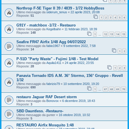
1
2
3
4
Northrop F-5E Tiger II 39 / 4839 - 1/72 HobbyBoss
Ultimo messaggio da
siderum_tenus
«
22 aprile 2023, 20:08
Risposte:
51
1
2
3
4
5
6
G91Y - matchbox -1/72 - Restauro
Ultimo messaggio da
Kegelbahn
«
11 febbraio 2023, 18:39
Risposte:
148
1
12
13
14
15
…
Seafire FR47 Airfix 1/48 Agg 04/07/2022
Ultimo messaggio da
fabio1967
«
9 settembre 2022, 7:58
Risposte:
14
1
2
P-51D "Party Waste" - Fujimi 1/48 - Test Model
Ultimo messaggio da
Aquila1411
«
24 aprile 2022, 23:55
Risposte:
28
1
2
3
Panavia Tornado IDS A.M. 36° Stormo, 156° Gruppo - Revell
1/32
Ultimo messaggio da
fabrizio79
«
10 settembre 2020, 19:20
Risposte:
690
1
67
68
69
70
…
restauro Jaguar RAF Desert storm
Ultimo messaggio da
Bonovox
«
6 dicembre 2019, 18:43
Risposte:
3
SBD Dauntless. -Restauro-
Ultimo messaggio da
gunter
«
16 ottobre 2019, 10:32
Risposte:
5
RESTAURO Airfix Mosquito 1:48