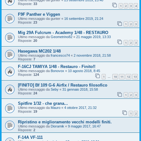
Ultimo messaggio da
gunter
«
23 settembre 2019, 23:48
Risposte:
33
1
2
3
4
F9F Panther e Viggen
Ultimo messaggio da
gunter
«
16 settembre 2019, 21:24
Risposte:
23
1
2
3
Mig 29A Fulcrum - Academy 1/48 - RESTAURO
Ultimo messaggio da
Geometrino82
«
21 maggio 2019, 13:33
Risposte:
20
1
2
3
Hasegawa MC202 1/48
Ultimo messaggio da
francesco74
«
2 novembre 2018, 21:58
Risposte:
7
F-16CJ TAMIYA 1/48 - Restauro - Finito!!
Ultimo messaggio da
Bonovox
«
10 agosto 2018, 8:45
Risposte:
124
1
10
11
12
13
…
[FINITO] Bf 109 G-6 Airfix / Restauro filosofico
Ultimo messaggio da
Seby
«
31 gennaio 2018, 15:58
Risposte:
24
1
2
3
Spitfire 1/32 - che grana...
Ultimo messaggio da
Mauro
«
4 ottobre 2017, 21:32
Risposte:
19
1
2
Ripristino e miglioramento vecchi modelli finiti.
Ultimo messaggio da
Dioramik
«
9 maggio 2017, 16:47
Risposte:
2
F-14A VF-111