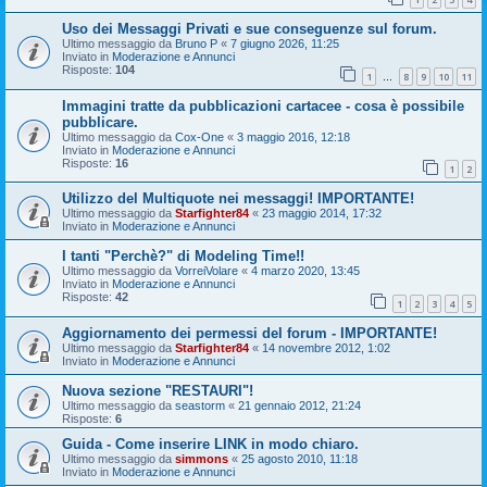
Uso dei Messaggi Privati e sue conseguenze sul forum.
Ultimo messaggio da
Bruno P
«
7 giugno 2026, 11:25
Inviato in
Moderazione e Annunci
Risposte:
104
1
8
9
10
11
…
Immagini tratte da pubblicazioni cartacee - cosa è possibile
pubblicare.
Ultimo messaggio da
Cox-One
«
3 maggio 2016, 12:18
Inviato in
Moderazione e Annunci
Risposte:
16
1
2
Utilizzo del Multiquote nei messaggi! IMPORTANTE!
Ultimo messaggio da
Starfighter84
«
23 maggio 2014, 17:32
Inviato in
Moderazione e Annunci
I tanti "Perchè?" di Modeling Time!!
Ultimo messaggio da
VorreiVolare
«
4 marzo 2020, 13:45
Inviato in
Moderazione e Annunci
Risposte:
42
1
2
3
4
5
Aggiornamento dei permessi del forum - IMPORTANTE!
Ultimo messaggio da
Starfighter84
«
14 novembre 2012, 1:02
Inviato in
Moderazione e Annunci
Nuova sezione "RESTAURI"!
Ultimo messaggio da
seastorm
«
21 gennaio 2012, 21:24
Risposte:
6
Guida - Come inserire LINK in modo chiaro.
Ultimo messaggio da
simmons
«
25 agosto 2010, 11:18
Inviato in
Moderazione e Annunci