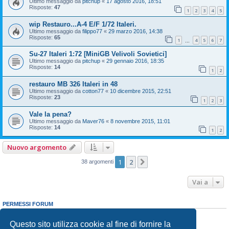
Ultimo messaggio da
pitchup
«
17 agosto 2016, 18:51
Risposte:
47
1
2
3
4
5
wip Restauro...A-4 E/F 1/72 Italeri.
Ultimo messaggio da
filippo77
«
29 marzo 2016, 14:38
Risposte:
65
1
4
5
6
7
…
Su-27 Italeri 1:72 [MiniGB Velivoli Sovietici]
Ultimo messaggio da
pitchup
«
29 gennaio 2016, 18:35
Risposte:
14
1
2
restauro MB 326 Italeri in 48
Ultimo messaggio da
cotton77
«
10 dicembre 2015, 22:51
Risposte:
23
1
2
3
Vale la pena?
Ultimo messaggio da
Maver76
«
8 novembre 2015, 11:01
Risposte:
14
1
2
Nuovo argomento
1
2
Prossimo
38 argomenti
Vai a
PERMESSI FORUM
Non puoi
aprire nuovi argomenti
Non puoi
rispondere negli argomenti
Questo sito utilizza cookie al fine di fornire la
Non puoi
modificare i tuoi messaggi