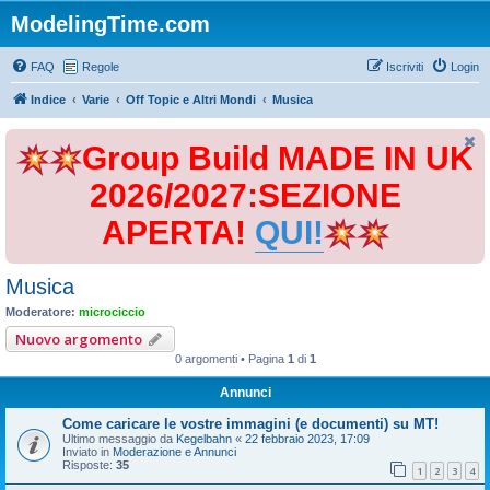
ModelingTime.com
FAQ
Regole
Iscriviti
Login
Indice
Varie
Off Topic e Altri Mondi
Musica
Group Build MADE IN UK
2026/2027:SEZIONE
APERTA!
QUI!
Musica
Moderatore:
microciccio
Nuovo argomento
0 argomenti • Pagina
1
di
1
Annunci
Come caricare le vostre immagini (e documenti) su MT!
Ultimo messaggio da
Kegelbahn
«
22 febbraio 2023, 17:09
Inviato in
Moderazione e Annunci
Risposte:
35
1
2
3
4