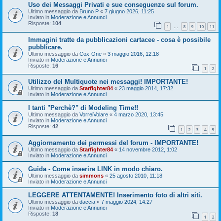
Uso dei Messaggi Privati e sue conseguenze sul forum.
Ultimo messaggio da
Bruno P
«
7 giugno 2026, 11:25
Inviato in
Moderazione e Annunci
Risposte:
104
1
8
9
10
11
…
Immagini tratte da pubblicazioni cartacee - cosa è possibile
pubblicare.
Ultimo messaggio da
Cox-One
«
3 maggio 2016, 12:18
Inviato in
Moderazione e Annunci
Risposte:
16
1
2
Utilizzo del Multiquote nei messaggi! IMPORTANTE!
Ultimo messaggio da
Starfighter84
«
23 maggio 2014, 17:32
Inviato in
Moderazione e Annunci
I tanti "Perchè?" di Modeling Time!!
Ultimo messaggio da
VorreiVolare
«
4 marzo 2020, 13:45
Inviato in
Moderazione e Annunci
Risposte:
42
1
2
3
4
5
Aggiornamento dei permessi del forum - IMPORTANTE!
Ultimo messaggio da
Starfighter84
«
14 novembre 2012, 1:02
Inviato in
Moderazione e Annunci
Guida - Come inserire LINK in modo chiaro.
Ultimo messaggio da
simmons
«
25 agosto 2010, 11:18
Inviato in
Moderazione e Annunci
LEGGERE ATTENTAMENTE! Inserimento foto di altri siti.
Ultimo messaggio da
daccia
«
7 maggio 2024, 14:27
Inviato in
Moderazione e Annunci
Risposte:
18
1
2