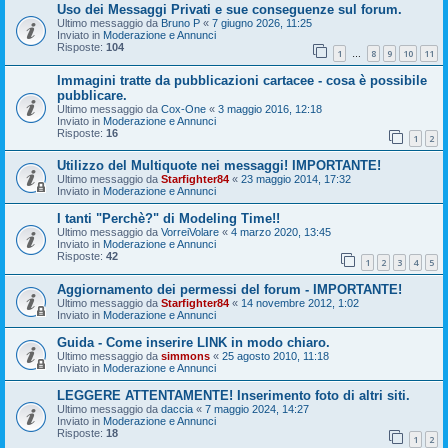
Uso dei Messaggi Privati e sue conseguenze sul forum.
Ultimo messaggio da
Bruno P
«
7 giugno 2026, 11:25
Inviato in
Moderazione e Annunci
Risposte:
104
1
8
9
10
11
…
Immagini tratte da pubblicazioni cartacee - cosa è possibile
pubblicare.
Ultimo messaggio da
Cox-One
«
3 maggio 2016, 12:18
Inviato in
Moderazione e Annunci
Risposte:
16
1
2
Utilizzo del Multiquote nei messaggi! IMPORTANTE!
Ultimo messaggio da
Starfighter84
«
23 maggio 2014, 17:32
Inviato in
Moderazione e Annunci
I tanti "Perchè?" di Modeling Time!!
Ultimo messaggio da
VorreiVolare
«
4 marzo 2020, 13:45
Inviato in
Moderazione e Annunci
Risposte:
42
1
2
3
4
5
Aggiornamento dei permessi del forum - IMPORTANTE!
Ultimo messaggio da
Starfighter84
«
14 novembre 2012, 1:02
Inviato in
Moderazione e Annunci
Guida - Come inserire LINK in modo chiaro.
Ultimo messaggio da
simmons
«
25 agosto 2010, 11:18
Inviato in
Moderazione e Annunci
LEGGERE ATTENTAMENTE! Inserimento foto di altri siti.
Ultimo messaggio da
daccia
«
7 maggio 2024, 14:27
Inviato in
Moderazione e Annunci
Risposte:
18
1
2