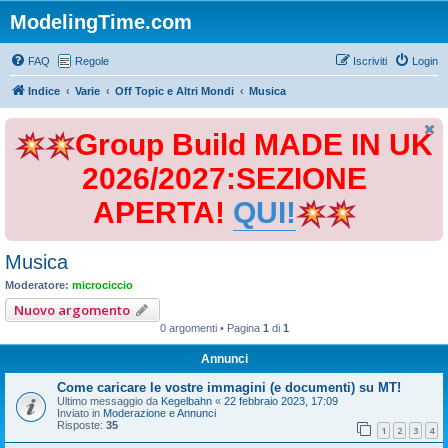
ModelingTime.com
FAQ
Regole
Iscriviti
Login
Indice
Varie
Off Topic e Altri Mondi
Musica
Group Build MADE IN UK
2026/2027:SEZIONE
APERTA!
QUI!
Musica
Moderatore:
microciccio
Nuovo argomento
0 argomenti • Pagina
1
di
1
Annunci
Come caricare le vostre immagini (e documenti) su MT!
Ultimo messaggio da
Kegelbahn
«
22 febbraio 2023, 17:09
Inviato in
Moderazione e Annunci
Risposte:
35
1
2
3
4