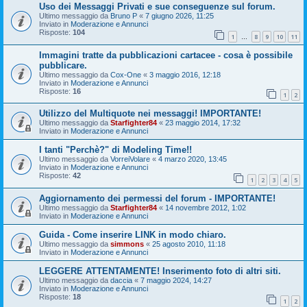
Uso dei Messaggi Privati e sue conseguenze sul forum.
Ultimo messaggio da
Bruno P
«
7 giugno 2026, 11:25
Inviato in
Moderazione e Annunci
Risposte:
104
1
8
9
10
11
…
Immagini tratte da pubblicazioni cartacee - cosa è possibile
pubblicare.
Ultimo messaggio da
Cox-One
«
3 maggio 2016, 12:18
Inviato in
Moderazione e Annunci
Risposte:
16
1
2
Utilizzo del Multiquote nei messaggi! IMPORTANTE!
Ultimo messaggio da
Starfighter84
«
23 maggio 2014, 17:32
Inviato in
Moderazione e Annunci
I tanti "Perchè?" di Modeling Time!!
Ultimo messaggio da
VorreiVolare
«
4 marzo 2020, 13:45
Inviato in
Moderazione e Annunci
Risposte:
42
1
2
3
4
5
Aggiornamento dei permessi del forum - IMPORTANTE!
Ultimo messaggio da
Starfighter84
«
14 novembre 2012, 1:02
Inviato in
Moderazione e Annunci
Guida - Come inserire LINK in modo chiaro.
Ultimo messaggio da
simmons
«
25 agosto 2010, 11:18
Inviato in
Moderazione e Annunci
LEGGERE ATTENTAMENTE! Inserimento foto di altri siti.
Ultimo messaggio da
daccia
«
7 maggio 2024, 14:27
Inviato in
Moderazione e Annunci
Risposte:
18
1
2