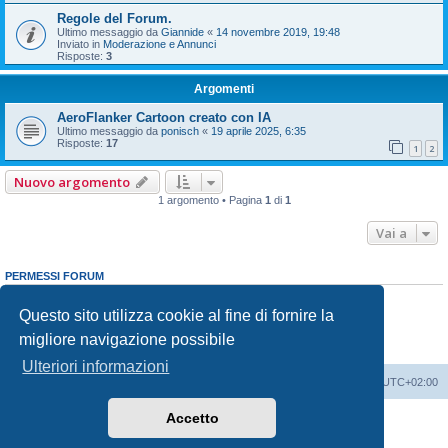
Regole del Forum.
Ultimo messaggio da
Giannide
«
14 novembre 2019, 19:48
Inviato in
Moderazione e Annunci
Risposte:
3
Argomenti
AeroFlanker Cartoon creato con IA
Ultimo messaggio da
ponisch
«
19 aprile 2025, 6:35
Risposte:
17
1
2
Nuovo argomento
1 argomento • Pagina
1
di
1
Vai a
PERMESSI FORUM
Non puoi
aprire nuovi argomenti
Non puoi
rispondere negli argomenti
Questo sito utilizza cookie al fine di fornire la
Non puoi
modificare i tuoi messaggi
migliore navigazione possibile
Non puoi
cancellare i tuoi messaggi
Non puoi
inviare allegati
Ulteriori informazioni
Indice
Contattaci
Cancella cookie
Tutti gli orari sono
UTC+02:00
Accetto
Creato da
phpBB
® Forum Software © phpBB Limited
Traduzione Italiana
phpBB-Italia.it