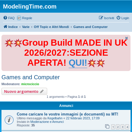
ModelingTime.com
FAQ
Regole
Iscriviti
Login
Indice
Varie
Off Topic e Altri Mondi
Games and Computer
Group Build MADE IN UK
2026/2027:SEZIONE
APERTA!
QUI!
Games and Computer
Moderatore:
microciccio
Nuovo argomento
1 argomento • Pagina
1
di
1
Annunci
Come caricare le vostre immagini (e documenti) su MT!
Ultimo messaggio da
Kegelbahn
«
22 febbraio 2023, 17:09
Inviato in
Moderazione e Annunci
Risposte:
35
1
2
3
4