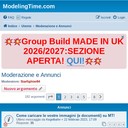
ModelingTime.com
FAQ
Regole
Iscriviti
Login
Indice
Utente
Moderazione e Annunci
Group Build MADE IN UK
2026/2027:SEZIONE
APERTA!
QUI!
Moderazione e Annunci
Moderatore:
Starfighter84
Nuovo argomento
Pagina
1
di
8
1
2
3
4
5
8
Prossimo
182 argomenti
…
Annunci
Come caricare le vostre immagini (e documenti) su MT!
Ultimo messaggio da
Kegelbahn
«
22 febbraio 2023, 17:09
Risposte:
35
1
2
3
4