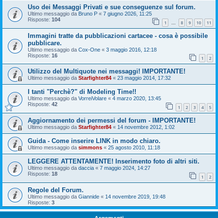
Uso dei Messaggi Privati e sue conseguenze sul forum.
Ultimo messaggio da
Bruno P
«
7 giugno 2026, 11:25
Risposte:
104
1
8
9
10
11
…
Immagini tratte da pubblicazioni cartacee - cosa è possibile
pubblicare.
Ultimo messaggio da
Cox-One
«
3 maggio 2016, 12:18
Risposte:
16
1
2
Utilizzo del Multiquote nei messaggi! IMPORTANTE!
Ultimo messaggio da
Starfighter84
«
23 maggio 2014, 17:32
I tanti "Perchè?" di Modeling Time!!
Ultimo messaggio da
VorreiVolare
«
4 marzo 2020, 13:45
Risposte:
42
1
2
3
4
5
Aggiornamento dei permessi del forum - IMPORTANTE!
Ultimo messaggio da
Starfighter84
«
14 novembre 2012, 1:02
Guida - Come inserire LINK in modo chiaro.
Ultimo messaggio da
simmons
«
25 agosto 2010, 11:18
LEGGERE ATTENTAMENTE! Inserimento foto di altri siti.
Ultimo messaggio da
daccia
«
7 maggio 2024, 14:27
Risposte:
18
1
2
Regole del Forum.
Ultimo messaggio da
Giannide
«
14 novembre 2019, 19:48
Risposte:
3