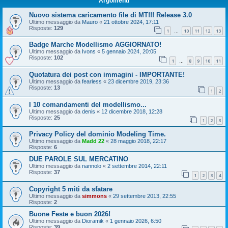
Argomenti
Nuovo sistema caricamento file di MT!!! Release 3.0
Ultimo messaggio da
Mauro
«
21 ottobre 2024, 17:11
Risposte:
129
1
10
11
12
13
…
Badge Marche Modellismo AGGIORNATO!
Ultimo messaggio da
Ivons
«
5 gennaio 2024, 20:05
Risposte:
102
1
8
9
10
11
…
Quotatura dei post con immagini - IMPORTANTE!
Ultimo messaggio da
fearless
«
23 dicembre 2019, 23:36
Risposte:
13
1
2
I 10 comandamenti del modellismo...
Ultimo messaggio da
denis
«
12 dicembre 2018, 12:28
Risposte:
25
1
2
3
Privacy Policy del dominio Modeling Time.
Ultimo messaggio da
Madd 22
«
28 maggio 2018, 22:17
Risposte:
6
DUE PAROLE SUL MERCATINO
Ultimo messaggio da
nannolo
«
2 settembre 2014, 22:11
Risposte:
37
1
2
3
4
Copyright 5 miti da sfatare
Ultimo messaggio da
simmons
«
29 settembre 2013, 22:55
Risposte:
2
Buone Feste e buon 2026!
Ultimo messaggio da
Dioramik
«
1 gennaio 2026, 6:50
Risposte:
39