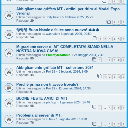
1
2
3
4
Abbigliamento griffato MT - ordini per ritiro al Model Expo
Verona!
Ultimo messaggio da
Jolly blue
«
5 febbraio 2025, 15:22
Risposte:
29
1
2
3
🎅🎅🎅 Buon Natale e felice anno nuovo! 🎄🎄🎄
Ultimo messaggio da
washaki
«
3 gennaio 2025, 20:50
Risposte:
54
1
2
3
4
5
6
Migrazione server di MT COMPLETATA! SIAMO NELLA
NOSTRA NUOVA CASA!
Ultimo messaggio da
FreestyleAurelio
«
24 maggio 2024, 7:47
Risposte:
85
1
6
7
8
9
…
Abbigliamento griffato MT - collezione 2024
Ultimo messaggio da
Poli 19
«
5 febbraio 2024, 9:09
Risposte:
44
1
2
3
4
5
Perchè prima non ti avevo trovato?
Ultimo messaggio da
Poli 19
«
11 gennaio 2024, 14:36
Risposte:
9
BUONE FESTE AMICI DI MT!
Ultimo messaggio da
pitchup
«
1 gennaio 2024, 14:48
Risposte:
68
1
4
5
6
7
…
Problema al server di MT.
Ultimo messaggio da
xDm
«
15 agosto 2023, 18:20
Risposte:
70
1
5
6
7
8
…