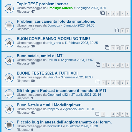
Topic TEST problemi server
Ultimo messaggio da
FreestyleAurelio
«
22 giugno 2023, 0:30
Risposte:
47
1
2
3
4
5
Problemi caricamento foto da smartphone.
Ultimo messaggio da
Bonovox
«
3 maggio 2023, 14:53
Risposte:
17
1
2
BUON COMPLEANNO MODELING TIME!
Ultimo messaggio da
rob_zone
«
11 febbraio 2023, 19:25
Risposte:
30
1
2
3
4
Buon natale, amici di MT!
Ultimo messaggio da
Poli 19
«
12 gennaio 2023, 17:57
Risposte:
50
1
2
3
4
5
6
BUONE FESTE 2021 A TUTTI VOI!
Ultimo messaggio da
Stec74
«
3 gennaio 2022, 18:38
Risposte:
59
1
2
3
4
5
6
Gli Intrigoni Podcast incontrano il mondo di MT!
Ultimo messaggio da
Geometrino82
«
27 aprile 2021, 21:16
Risposte:
9
Buon Natale a tutti i Modelingtimer!
Ultimo messaggio da
robycav
«
2 gennaio 2021, 11:20
Risposte:
61
1
4
5
6
7
…
Piccolo bug in attesa dell'aggiornamento del forum.
Ultimo messaggio da
heinkel111
«
19 ottobre 2020, 16:20
Risposte:
9