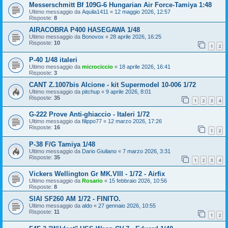
Messerschmitt Bf 109G-6 Hungarian Air Force-Tamiya 1:48
Ultimo messaggio da
Aquila1411
«
12 maggio 2026, 12:57
Risposte:
8
AIRACOBRA P400 HASEGAWA 1/48
Ultimo messaggio da
Bonovox
«
28 aprile 2026, 16:25
Risposte:
10
1
2
P-40 1/48 italeri
Ultimo messaggio da
microciccio
«
18 aprile 2026, 16:41
Risposte:
3
CANT Z.1007bis Alcione - kit Supermodel 10-006 1/72
Ultimo messaggio da
pitchup
«
9 aprile 2026, 8:01
Risposte:
35
1
2
3
4
G-222 Prove Anti-ghiaccio - Italeri 1/72
Ultimo messaggio da
filippo77
«
12 marzo 2026, 17:26
Risposte:
16
1
2
P-38 F/G Tamiya 1/48
Ultimo messaggio da
Dario Giuliano
«
7 marzo 2026, 3:31
Risposte:
35
1
2
3
4
Vickers Wellington Gr MK.VIII - 1/72 - Airfix
Ultimo messaggio da
Rosario
«
15 febbraio 2026, 10:56
Risposte:
8
SIAI SF260 AM 1/72 - FINITO.
Ultimo messaggio da
aldo
«
27 gennaio 2026, 10:55
Risposte:
11
1
2