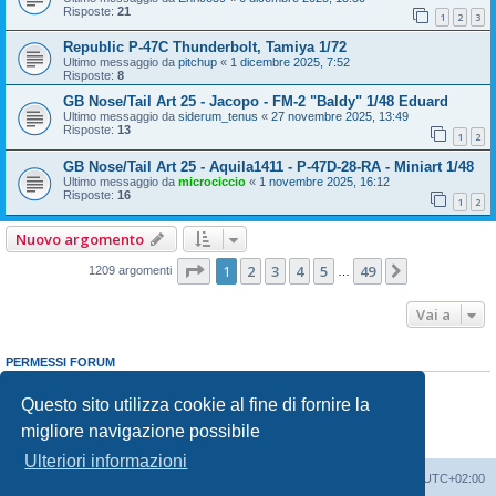
Risposte:
21
1
2
3
Republic P-47C Thunderbolt, Tamiya 1/72
Ultimo messaggio da
pitchup
«
1 dicembre 2025, 7:52
Risposte:
8
GB Nose/Tail Art 25 - Jacopo - FM-2 "Baldy" 1/48 Eduard
Ultimo messaggio da
siderum_tenus
«
27 novembre 2025, 13:49
Risposte:
13
1
2
GB Nose/Tail Art 25 - Aquila1411 - P-47D-28-RA - Miniart 1/48
Ultimo messaggio da
microciccio
«
1 novembre 2025, 16:12
Risposte:
16
1
2
Nuovo argomento
Pagina
1
di
49
1
2
3
4
5
49
Prossimo
1209 argomenti
…
Vai a
PERMESSI FORUM
Non puoi
aprire nuovi argomenti
Non puoi
rispondere negli argomenti
Questo sito utilizza cookie al fine di fornire la
Non puoi
modificare i tuoi messaggi
migliore navigazione possibile
Non puoi
cancellare i tuoi messaggi
Non puoi
inviare allegati
Ulteriori informazioni
Indice
Contattaci
Cancella cookie
Tutti gli orari sono
UTC+02:00