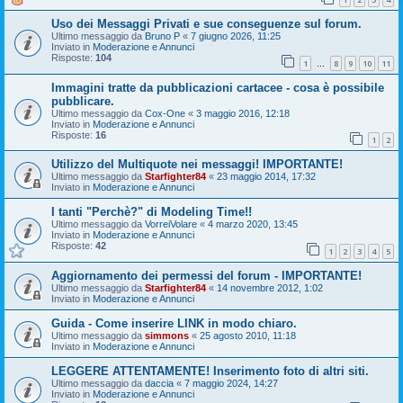
Uso dei Messaggi Privati e sue conseguenze sul forum.
Ultimo messaggio da
Bruno P
«
7 giugno 2026, 11:25
Inviato in
Moderazione e Annunci
Risposte:
104
1
8
9
10
11
…
Immagini tratte da pubblicazioni cartacee - cosa è possibile
pubblicare.
Ultimo messaggio da
Cox-One
«
3 maggio 2016, 12:18
Inviato in
Moderazione e Annunci
Risposte:
16
1
2
Utilizzo del Multiquote nei messaggi! IMPORTANTE!
Ultimo messaggio da
Starfighter84
«
23 maggio 2014, 17:32
Inviato in
Moderazione e Annunci
I tanti "Perchè?" di Modeling Time!!
Ultimo messaggio da
VorreiVolare
«
4 marzo 2020, 13:45
Inviato in
Moderazione e Annunci
Risposte:
42
1
2
3
4
5
Aggiornamento dei permessi del forum - IMPORTANTE!
Ultimo messaggio da
Starfighter84
«
14 novembre 2012, 1:02
Inviato in
Moderazione e Annunci
Guida - Come inserire LINK in modo chiaro.
Ultimo messaggio da
simmons
«
25 agosto 2010, 11:18
Inviato in
Moderazione e Annunci
LEGGERE ATTENTAMENTE! Inserimento foto di altri siti.
Ultimo messaggio da
daccia
«
7 maggio 2024, 14:27
Inviato in
Moderazione e Annunci