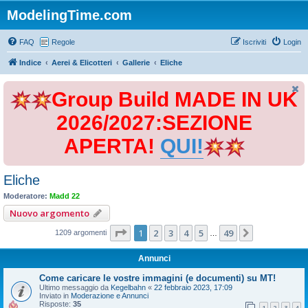
ModelingTime.com
FAQ
Regole
Iscriviti
Login
Indice
Aerei & Elicotteri
Gallerie
Eliche
Group Build MADE IN UK
2026/2027:SEZIONE
APERTA!
QUI!
Eliche
Moderatore:
Madd 22
Nuovo argomento
Pagina
1
di
49
1
2
3
4
5
49
Prossimo
1209 argomenti
…
Annunci
Come caricare le vostre immagini (e documenti) su MT!
Ultimo messaggio da
Kegelbahn
«
22 febbraio 2023, 17:09
Inviato in
Moderazione e Annunci
Risposte:
35
1
2
3
4