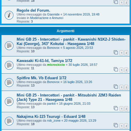
Risposte:
18
1
2
Regole del Forum.
Ultimo messaggio da
Giannide
«
14 novembre 2019, 19:48
Inviato in
Moderazione e Annunci
Risposte:
3
Argomenti
Mini GB 25 - Intercettori - pankit - Kawanishi N1K2-J Shiden-
Kai (George), 343° Kokutai - Hasegawa 1/48
Ultimo messaggio da
Bonovox
«
5 agosto 2026, 23:53
Risposte:
10
1
2
Kawasaki Ki-61-Id, Tamiya 1/72
Ultimo messaggio da
microciccio
«
30 luglio 2026, 18:57
Risposte:
11
1
2
Spitfire Mk. Vb Eduard 1/72
Ultimo messaggio da
Bonovox
«
16 luglio 2026, 13:26
Risposte:
13
1
2
Mini GB 25 - Intercettori - pankit - Mitsubishi J2M3 Raiden
(Jack) Type 21 - Hasegawa 1/48
Ultimo messaggio da
pankit
«
16 giugno 2026, 21:03
Risposte:
13
1
2
Nakajima Ki-115 Tsurugi - Eduard 1/48
Ultimo messaggio da
rob_zone
«
20 maggio 2026, 13:29
Risposte:
18
1
2