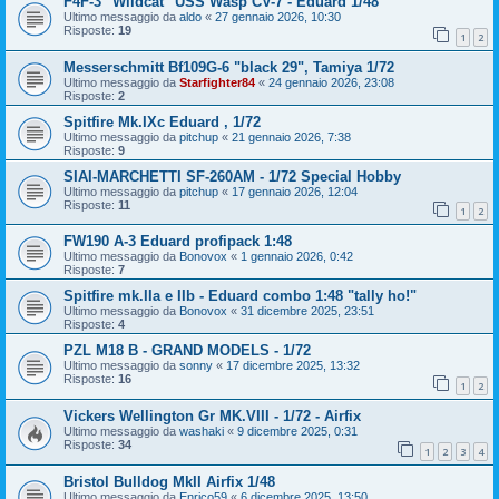
F4F-3 "Wildcat" USS Wasp CV-7 - Eduard 1/48
Ultimo messaggio da
aldo
«
27 gennaio 2026, 10:30
Risposte:
19
1
2
Messerschmitt Bf109G-6 "black 29", Tamiya 1/72
Ultimo messaggio da
Starfighter84
«
24 gennaio 2026, 23:08
Risposte:
2
Spitfire Mk.IXc Eduard , 1/72
Ultimo messaggio da
pitchup
«
21 gennaio 2026, 7:38
Risposte:
9
SIAI-MARCHETTI SF-260AM - 1/72 Special Hobby
Ultimo messaggio da
pitchup
«
17 gennaio 2026, 12:04
Risposte:
11
1
2
FW190 A-3 Eduard profipack 1:48
Ultimo messaggio da
Bonovox
«
1 gennaio 2026, 0:42
Risposte:
7
Spitfire mk.IIa e IIb - Eduard combo 1:48 "tally ho!"
Ultimo messaggio da
Bonovox
«
31 dicembre 2025, 23:51
Risposte:
4
PZL M18 B - GRAND MODELS - 1/72
Ultimo messaggio da
sonny
«
17 dicembre 2025, 13:32
Risposte:
16
1
2
Vickers Wellington Gr MK.VIII - 1/72 - Airfix
Ultimo messaggio da
washaki
«
9 dicembre 2025, 0:31
Risposte:
34
1
2
3
4
Bristol Bulldog MkII Airfix 1/48
Ultimo messaggio da
Enrico59
«
6 dicembre 2025, 13:50