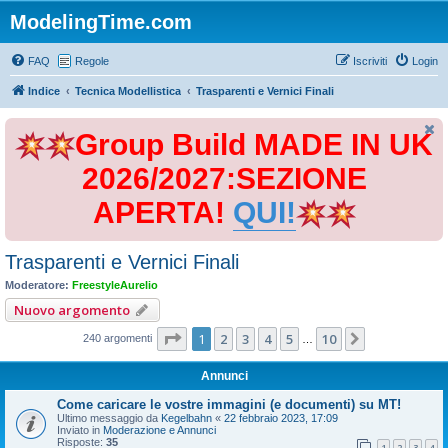
ModelingTime.com
FAQ
Regole
Iscriviti
Login
Indice
Tecnica Modellistica
Trasparenti e Vernici Finali
Group Build MADE IN UK
2026/2027:SEZIONE
APERTA!
QUI!
Trasparenti e Vernici Finali
Moderatore:
FreestyleAurelio
Nuovo argomento
Pagina
1
di
10
1
2
3
4
5
10
Prossimo
240 argomenti
…
Annunci
Come caricare le vostre immagini (e documenti) su MT!
Ultimo messaggio da
Kegelbahn
«
22 febbraio 2023, 17:09
Inviato in
Moderazione e Annunci
Risposte:
35
1
2
3
4