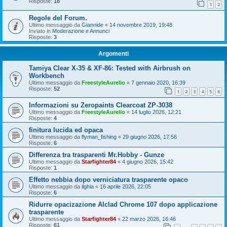
Risposte:
18
1
2
Regole del Forum.
Ultimo messaggio da
Giannide
«
14 novembre 2019, 19:48
Inviato in
Moderazione e Annunci
Risposte:
3
Argomenti
Tamiya Clear X-35 & XF-86: Tested with Airbrush on
Workbench
Ultimo messaggio da
FreestyleAurelio
«
7 gennaio 2020, 16:39
Risposte:
52
1
2
3
4
5
6
Informazioni su Zeropaints Clearcoat ZP-3038
Ultimo messaggio da
FreestyleAurelio
«
14 luglio 2026, 12:21
Risposte:
4
finitura lucida ed opaca
Ultimo messaggio da
flyman_fishing
«
29 giugno 2026, 17:56
Risposte:
6
Differenza tra trasparenti Mr.Hobby - Gunze
Ultimo messaggio da
Starfighter84
«
4 giugno 2026, 15:42
Risposte:
1
Effetto nebbia dopo verniciatura trasparente opaco
Ultimo messaggio da
ilghia
«
16 aprile 2026, 22:05
Risposte:
6
Ridurre opacizazione Alclad Chrome 107 dopo applicazione
trasparente
Ultimo messaggio da
Starfighter84
«
22 marzo 2026, 16:46
Risposte:
61