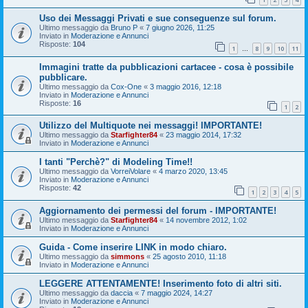
Uso dei Messaggi Privati e sue conseguenze sul forum.
Ultimo messaggio da
Bruno P
«
7 giugno 2026, 11:25
Inviato in
Moderazione e Annunci
Risposte:
104
1
8
9
10
11
…
Immagini tratte da pubblicazioni cartacee - cosa è possibile
pubblicare.
Ultimo messaggio da
Cox-One
«
3 maggio 2016, 12:18
Inviato in
Moderazione e Annunci
Risposte:
16
1
2
Utilizzo del Multiquote nei messaggi! IMPORTANTE!
Ultimo messaggio da
Starfighter84
«
23 maggio 2014, 17:32
Inviato in
Moderazione e Annunci
I tanti "Perchè?" di Modeling Time!!
Ultimo messaggio da
VorreiVolare
«
4 marzo 2020, 13:45
Inviato in
Moderazione e Annunci
Risposte:
42
1
2
3
4
5
Aggiornamento dei permessi del forum - IMPORTANTE!
Ultimo messaggio da
Starfighter84
«
14 novembre 2012, 1:02
Inviato in
Moderazione e Annunci
Guida - Come inserire LINK in modo chiaro.
Ultimo messaggio da
simmons
«
25 agosto 2010, 11:18
Inviato in
Moderazione e Annunci
LEGGERE ATTENTAMENTE! Inserimento foto di altri siti.
Ultimo messaggio da
daccia
«
7 maggio 2024, 14:27
Inviato in
Moderazione e Annunci