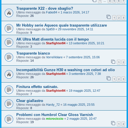
1
4
5
6
7
…
Trasparente X22 - dove sbaglio?
Ultimo messaggio da
Fabio84
«
1 marzo 2026, 14:17
Risposte:
26
1
2
3
Mr Hobby serie Aqueos quale trasparente utilizzare
Ultimo messaggio da
Spit59
«
29 novembre 2025, 14:11
Risposte:
9
AK Ultra Matt diventa lucida con il tempo
Ultimo messaggio da
Starfighter84
«
13 settembre 2025, 10:21
Risposte:
3
Trasparente bianco
Ultimo messaggio da
VorreiVolare
«
7 settembre 2025, 15:06
Risposte:
14
1
2
Incompatibilità Gunze H30 e washing con colori ad olio
Ultimo messaggio da
Starfighter84
«
3 settembre 2025, 7:38
Risposte:
26
1
2
3
Finitura effetto satinato.
Ultimo messaggio da
Starfighter84
«
19 maggio 2025, 12:47
Risposte:
7
Clear giallastro
Ultimo messaggio da
Hardy_72
«
16 maggio 2025, 23:55
Risposte:
8
Problemi con Humbrol Clear Gloss Varnish
Ultimo messaggio da
microciccio
«
2 maggio 2025, 10:47
Risposte:
19
1
2