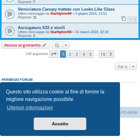
Risposte:
7
Verniciatura Canopy trattato con Looks Like Glass
Ultimo messaggio da
Starfighter84
«
3 giugno 2024, 13:51
Risposte:
11
1
2
Asciugatura X22 e simili
Ultimo messaggio da
Starfighter84
«
31 marzo 2024, 22:18
Risposte:
2
Nuovo argomento
Pagina
1
di
10
1
2
3
4
5
10
Prossimo
240 argomenti
…
Vai a
PERMESSI FORUM
Non puoi
aprire nuovi argomenti
Non puoi
rispondere negli argomenti
Questo sito utilizza cookie al fine di fornire la
Non puoi
modificare i tuoi messaggi
migliore navigazione possibile
Non puoi
cancellare i tuoi messaggi
Non puoi
inviare allegati
Ulteriori informazioni
Indice
Contattaci
Cancella cookie
Tutti gli orari sono
UTC+02:00
Accetto
Creato da
phpBB
® Forum Software © phpBB Limited
Traduzione Italiana
phpBB-Italia.it
Privacy
|
Condizioni