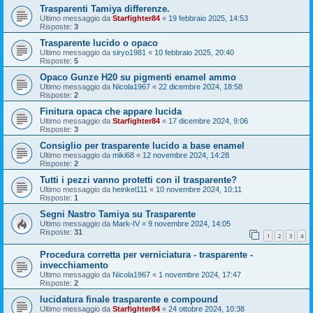
Trasparenti Tamiya differenze.
Ultimo messaggio da
Starfighter84
«
19 febbraio 2025, 14:53
Risposte:
3
Trasparente lucido o opaco
Ultimo messaggio da
siryo1981
«
10 febbraio 2025, 20:40
Risposte:
5
Opaco Gunze H20 su pigmenti enamel ammo
Ultimo messaggio da
Nicola1967
«
22 dicembre 2024, 18:58
Risposte:
2
Finitura opaca che appare lucida
Ultimo messaggio da
Starfighter84
«
17 dicembre 2024, 9:06
Risposte:
3
Consiglio per trasparente lucido a base enamel
Ultimo messaggio da
miki68
«
12 novembre 2024, 14:28
Risposte:
2
Tutti i pezzi vanno protetti con il trasparente?
Ultimo messaggio da
heinkel111
«
10 novembre 2024, 10:11
Risposte:
1
Segni Nastro Tamiya su Trasparente
Ultimo messaggio da
Mark-IV
«
9 novembre 2024, 14:05
Risposte:
31
1
2
3
4
Procedura corretta per verniciatura - trasparente -
invecchiamento
Ultimo messaggio da
Nicola1967
«
1 novembre 2024, 17:47
Risposte:
2
lucidatura finale trasparente e compound
Ultimo messaggio da
Starfighter84
«
24 ottobre 2024, 10:38