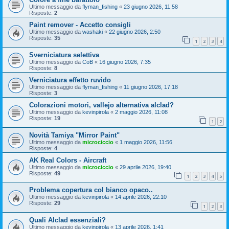
Ultimo messaggio da
flyman_fishing
«
23 giugno 2026, 11:58
Risposte:
2
Paint remover - Accetto consigli
Ultimo messaggio da
washaki
«
22 giugno 2026, 2:50
Risposte:
35
1
2
3
4
Sverniciatura selettiva
Ultimo messaggio da
CoB
«
16 giugno 2026, 7:35
Risposte:
8
Verniciatura effetto ruvido
Ultimo messaggio da
flyman_fishing
«
11 giugno 2026, 17:18
Risposte:
3
Colorazioni motori, vallejo alternativa alclad?
Ultimo messaggio da
kevinpirola
«
2 maggio 2026, 11:08
Risposte:
19
1
2
Novità Tamiya "Mirror Paint"
Ultimo messaggio da
microciccio
«
1 maggio 2026, 11:56
Risposte:
4
AK Real Colors - Aircraft
Ultimo messaggio da
microciccio
«
29 aprile 2026, 19:40
Risposte:
49
1
2
3
4
5
Problema copertura col bianco opaco..
Ultimo messaggio da
kevinpirola
«
14 aprile 2026, 22:10
Risposte:
29
1
2
3
Quali Alclad essenziali?
Ultimo messaggio da
kevinpirola
«
13 aprile 2026, 1:41