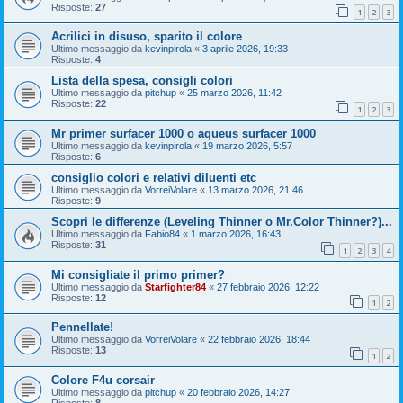
Risposte:
27
1
2
3
Acrilici in disuso, sparito il colore
Ultimo messaggio da
kevinpirola
«
3 aprile 2026, 19:33
Risposte:
4
Lista della spesa, consigli colori
Ultimo messaggio da
pitchup
«
25 marzo 2026, 11:42
Risposte:
22
1
2
3
Mr primer surfacer 1000 o aqueus surfacer 1000
Ultimo messaggio da
kevinpirola
«
19 marzo 2026, 5:57
Risposte:
6
consiglio colori e relativi diluenti etc
Ultimo messaggio da
VorreiVolare
«
13 marzo 2026, 21:46
Risposte:
9
Scopri le differenze (Leveling Thinner o Mr.Color Thinner?)...
Ultimo messaggio da
Fabio84
«
1 marzo 2026, 16:43
Risposte:
31
1
2
3
4
Mi consigliate il primo primer?
Ultimo messaggio da
Starfighter84
«
27 febbraio 2026, 12:22
Risposte:
12
1
2
Pennellate!
Ultimo messaggio da
VorreiVolare
«
22 febbraio 2026, 18:44
Risposte:
13
1
2
Colore F4u corsair
Ultimo messaggio da
pitchup
«
20 febbraio 2026, 14:27