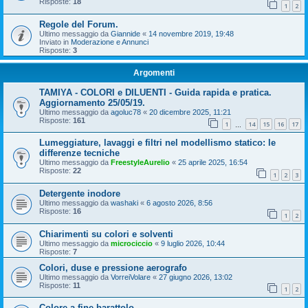
Risposte:
18
1
2
Regole del Forum.
Ultimo messaggio da
Giannide
«
14 novembre 2019, 19:48
Inviato in
Moderazione e Annunci
Risposte:
3
Argomenti
TAMIYA - COLORI e DILUENTI - Guida rapida e pratica.
Aggiornamento 25/05/19.
Ultimo messaggio da
agoluc78
«
20 dicembre 2025, 11:21
Risposte:
161
1
14
15
16
17
…
Lumeggiature, lavaggi e filtri nel modellismo statico: le
differenze tecniche
Ultimo messaggio da
FreestyleAurelio
«
25 aprile 2025, 16:54
Risposte:
22
1
2
3
Detergente inodore
Ultimo messaggio da
washaki
«
6 agosto 2026, 8:56
Risposte:
16
1
2
Chiarimenti su colori e solventi
Ultimo messaggio da
microciccio
«
9 luglio 2026, 10:44
Risposte:
7
Colori, duse e pressione aerografo
Ultimo messaggio da
VorreiVolare
«
27 giugno 2026, 13:02
Risposte:
11
1
2
Colore a fine barattolo