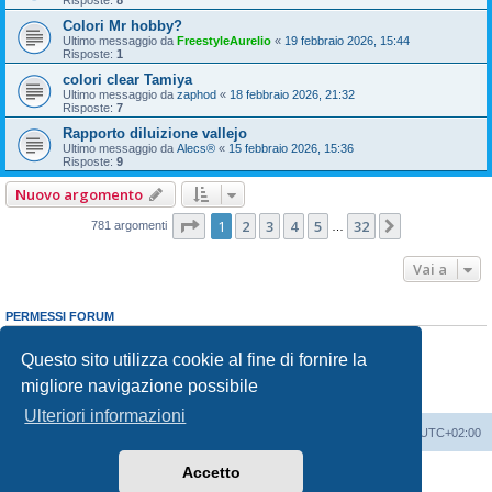
Risposte:
8
Colori Mr hobby?
Ultimo messaggio da
FreestyleAurelio
«
19 febbraio 2026, 15:44
Risposte:
1
colori clear Tamiya
Ultimo messaggio da
zaphod
«
18 febbraio 2026, 21:32
Risposte:
7
Rapporto diluizione vallejo
Ultimo messaggio da
Alecs®
«
15 febbraio 2026, 15:36
Risposte:
9
Nuovo argomento
Pagina
1
di
32
1
2
3
4
5
32
Prossimo
781 argomenti
…
Vai a
PERMESSI FORUM
Non puoi
aprire nuovi argomenti
Non puoi
rispondere negli argomenti
Questo sito utilizza cookie al fine di fornire la
Non puoi
modificare i tuoi messaggi
migliore navigazione possibile
Non puoi
cancellare i tuoi messaggi
Non puoi
inviare allegati
Ulteriori informazioni
Indice
Contattaci
Cancella cookie
Tutti gli orari sono
UTC+02:00
Accetto
Creato da
phpBB
® Forum Software © phpBB Limited
Traduzione Italiana
phpBB-Italia.it