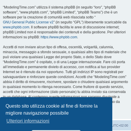
“ModelingTime.com” utilizza il sistema phpBB (in seguito “loro”, “phpBB
software”, “www.phpbb.com”, “phpBB Limited”, “phpBB Teams”) che è un
software per la creazione di comunità web rilasciata sotto “
GNU General Public License v2
” (in seguito “GPL”) liberamente scaricabile da
www.phpbb.com
. Il software phpBB facilita le aree di discussione internet;
phpBB Limited non è responsabile dei contenuti e della gestione. Per ulteriori
informazioni su phpBB:
https://www.phpbb.com
.
Accetti di non inviare alcun tipo di offesa, oscenità, volgarità, calunnia,
minaccia, messaggio a sfondo sessuale, o qualsiasi altro tipo di materiale che
può violare una qualsiasi Legge del proprio Stato, o dello Stato dove
“ModelingTime.com” è ospitato, o di una Legge internazionale. Fare ciò porta
all’immediato e permanente divieto di accesso, con notifica al tuo provider
Internet se è ritenuto da noi opportuno. Tutti gli indirizzi IP sono registrati per
salvaguardare e rinforzare queste condizioni. Accetti che “ModelingTime.com”
abbia il diritto di rimuovere, riscrivere, spostare o chiudere qualsiasi argomento
in qualsiasi momento lo ritenga necessario. Come fruitore di questo servizio,
accetti che ogni informazione (dato personale) tu abbia inviato sia conservata
in un database. Al contempo queste informazioni non saranno divulgate a
nessuno senza il tuo consenso, né “ModelingTime.com” o phpBB sono da
Questo sito utilizza cookie al fine di fornire la
ritenersi responsabili per qualsiasi violazione al sistema che possa
compromettere queste informazioni.
migliore navigazione possibile
Ulteriori informazioni
Indice
Contattaci
Cancella cookie
Tutti gli orari sono
UTC+02:00