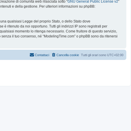
reazione di comunità web rilasciata sotto “
GNU General Public License v2
”
ntenuti e della gestione. Per ulteriori informazioni su phpBB:
e una qualsiasi Legge del proprio Stato, o dello Stato dove
è ritenuto da noi opportuno. Tutti gli indirizzi IP sono registrati per
 qualsiasi momento lo ritenga necessario. Come fruitore di questo servizio,
no senza il tuo consenso, né “ModelingTime.com” o phpBB sono da ritenersi
Contattaci
Cancella cookie
Tutti gli orari sono
UTC+02:00