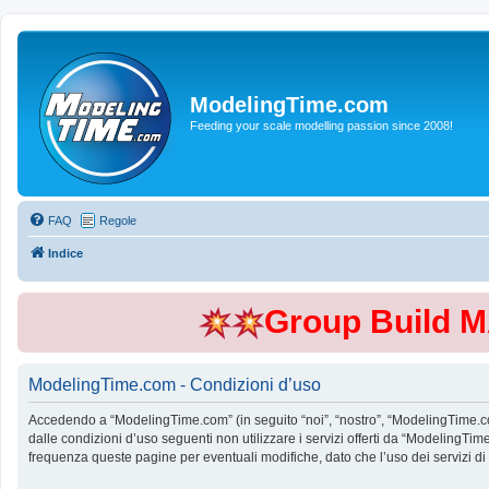
ModelingTime.com
Feeding your scale modelling passion since 2008!
FAQ
Regole
Indice
Group Build 
ModelingTime.com - Condizioni d’uso
Accedendo a “ModelingTime.com” (in seguito “noi”, “nostro”, “ModelingTime.com”
dalle condizioni d’uso seguenti non utilizzare i servizi offerti da “Modeling
frequenza queste pagine per eventuali modifiche, dato che l’uso dei servizi d