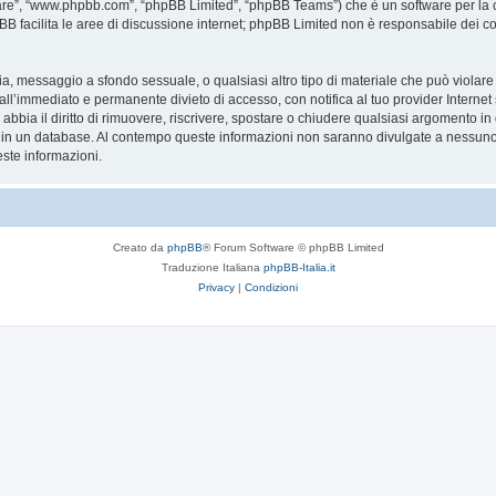
are”, “www.phpbb.com”, “phpBB Limited”, “phpBB Teams”) che è un software per la c
pBB facilita le aree di discussione internet; phpBB Limited non è responsabile dei co
ccia, messaggio a sfondo sessuale, o qualsiasi altro tipo di materiale che può violar
’immediato e permanente divieto di accesso, con notifica al tuo provider Internet se 
bbia il diritto di rimuovere, riscrivere, spostare o chiudere qualsiasi argomento in
ata in un database. Al contempo queste informazioni non saranno divulgate a nessu
ste informazioni.
Creato da
phpBB
® Forum Software © phpBB Limited
Traduzione Italiana
phpBB-Italia.it
Privacy
|
Condizioni