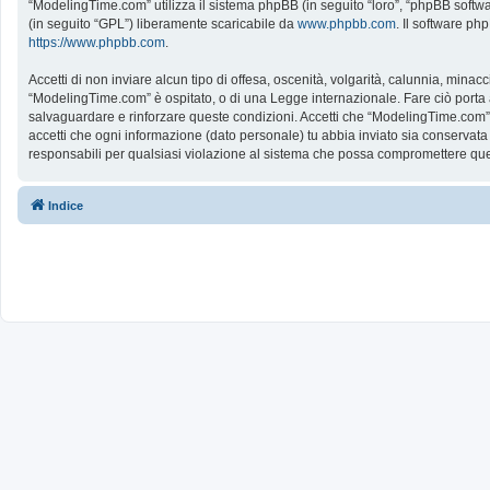
“ModelingTime.com” utilizza il sistema phpBB (in seguito “loro”, “phpBB softw
(in seguito “GPL”) liberamente scaricabile da
www.phpbb.com
. Il software ph
https://www.phpbb.com
.
Accetti di non inviare alcun tipo di offesa, oscenità, volgarità, calunnia, mina
“ModelingTime.com” è ospitato, o di una Legge internazionale. Fare ciò porta all
salvaguardare e rinforzare queste condizioni. Accetti che “ModelingTime.com” a
accetti che ogni informazione (dato personale) tu abbia inviato sia conserv
responsabili per qualsiasi violazione al sistema che possa compromettere que
Indice