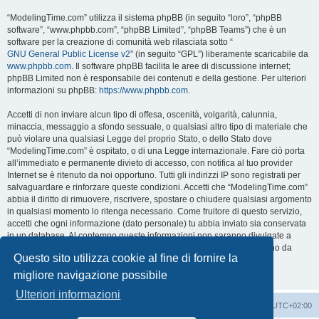
“ModelingTime.com” utilizza il sistema phpBB (in seguito “loro”, “phpBB
software”, “www.phpbb.com”, “phpBB Limited”, “phpBB Teams”) che è un
software per la creazione di comunità web rilasciata sotto “
GNU General Public License v2
” (in seguito “GPL”) liberamente scaricabile da
www.phpbb.com
. Il software phpBB facilita le aree di discussione internet;
phpBB Limited non è responsabile dei contenuti e della gestione. Per ulteriori
informazioni su phpBB:
https://www.phpbb.com
.
Accetti di non inviare alcun tipo di offesa, oscenità, volgarità, calunnia,
minaccia, messaggio a sfondo sessuale, o qualsiasi altro tipo di materiale che
può violare una qualsiasi Legge del proprio Stato, o dello Stato dove
“ModelingTime.com” è ospitato, o di una Legge internazionale. Fare ciò porta
all’immediato e permanente divieto di accesso, con notifica al tuo provider
Internet se è ritenuto da noi opportuno. Tutti gli indirizzi IP sono registrati per
salvaguardare e rinforzare queste condizioni. Accetti che “ModelingTime.com”
abbia il diritto di rimuovere, riscrivere, spostare o chiudere qualsiasi argomento
in qualsiasi momento lo ritenga necessario. Come fruitore di questo servizio,
accetti che ogni informazione (dato personale) tu abbia inviato sia conservata
in un database. Al contempo queste informazioni non saranno divulgate a
nessuno senza il tuo consenso, né “ModelingTime.com” o phpBB sono da
Questo sito utilizza cookie al fine di fornire la
ritenersi responsabili per qualsiasi violazione al sistema che possa
compromettere queste informazioni.
migliore navigazione possibile
Ulteriori informazioni
Indice
Contattaci
Cancella cookie
Tutti gli orari sono
UTC+02:00