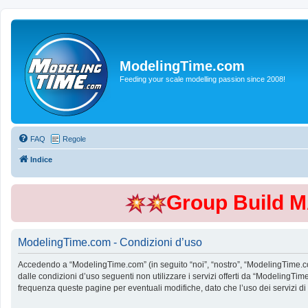
ModelingTime.com
Feeding your scale modelling passion since 2008!
FAQ
Regole
Indice
Group Build 
ModelingTime.com - Condizioni d’uso
Accedendo a “ModelingTime.com” (in seguito “noi”, “nostro”, “ModelingTime.com”
dalle condizioni d’uso seguenti non utilizzare i servizi offerti da “Modeling
frequenza queste pagine per eventuali modifiche, dato che l’uso dei servizi d