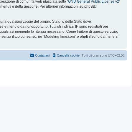
reazione di comunità web rilasciata sotto “
GNU General Public License v2
”
ntenuti e della gestione. Per ulteriori informazioni su phpBB:
e una qualsiasi Legge del proprio Stato, o dello Stato dove
è ritenuto da noi opportuno. Tutti gli indirizzi IP sono registrati per
 qualsiasi momento lo ritenga necessario. Come fruitore di questo servizio,
no senza il tuo consenso, né “ModelingTime.com” o phpBB sono da ritenersi
Contattaci
Cancella cookie
Tutti gli orari sono
UTC+02:00