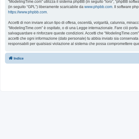
“ModelingTime.com” utilizza il sistema phpBB (in seguito “loro”, “phpBB softw
(in seguito “GPL”) liberamente scaricabile da
www.phpbb.com
. Il software ph
https://www.phpbb.com
.
Accetti di non inviare alcun tipo di offesa, oscenità, volgarità, calunnia, mina
“ModelingTime.com” è ospitato, o di una Legge internazionale. Fare ciò porta all
salvaguardare e rinforzare queste condizioni. Accetti che “ModelingTime.com” a
accetti che ogni informazione (dato personale) tu abbia inviato sia conserv
responsabili per qualsiasi violazione al sistema che possa compromettere que
Indice