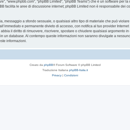
are”, “www.phpbb.com”, “phpBB Limited”, “phpBB Teams”) che è un software per la c
pBB facilita le aree di discussione internet; phpBB Limited non è responsabile dei co
ccia, messaggio a sfondo sessuale, o qualsiasi altro tipo di materiale che può violar
’immediato e permanente divieto di accesso, con notifica al tuo provider Internet se 
bbia il diritto di rimuovere, riscrivere, spostare o chiudere qualsiasi argomento in
ata in un database. Al contempo queste informazioni non saranno divulgate a nessu
ste informazioni.
Creato da
phpBB
® Forum Software © phpBB Limited
Traduzione Italiana
phpBB-Italia.it
Privacy
|
Condizioni