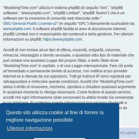
“ModelingTime.com” utilizza il sistema phpBB (in seguito “loro”, “phpBB
software”, “www.phpbb.com”, “phpBB Limited”, “phpBB Teams”) che è un
software per la creazione di comunità web rilasciata sotto “
GNU General Public License v2
” (in seguito “GPL”) liberamente scaricabile da
www.phpbb.com
. Il software phpBB facilita le aree di discussione internet;
phpBB Limited non è responsabile dei contenuti e della gestione. Per ulteriori
informazioni su phpBB:
https://www.phpbb.com
.
Accetti di non inviare alcun tipo di offesa, oscenità, volgarità, calunnia,
minaccia, messaggio a sfondo sessuale, o qualsiasi altro tipo di materiale che
può violare una qualsiasi Legge del proprio Stato, o dello Stato dove
“ModelingTime.com” è ospitato, o di una Legge internazionale. Fare ciò porta
all’immediato e permanente divieto di accesso, con notifica al tuo provider
Internet se è ritenuto da noi opportuno. Tutti gli indirizzi IP sono registrati per
salvaguardare e rinforzare queste condizioni. Accetti che “ModelingTime.com”
abbia il diritto di rimuovere, riscrivere, spostare o chiudere qualsiasi argomento
in qualsiasi momento lo ritenga necessario. Come fruitore di questo servizio,
accetti che ogni informazione (dato personale) tu abbia inviato sia conservata
in un database. Al contempo queste informazioni non saranno divulgate a
nessuno senza il tuo consenso, né “ModelingTime.com” o phpBB sono da
Questo sito utilizza cookie al fine di fornire la
ritenersi responsabili per qualsiasi violazione al sistema che possa
compromettere queste informazioni.
migliore navigazione possibile
Ulteriori informazioni
Indice
Contattaci
Cancella cookie
Tutti gli orari sono
UTC+02:00