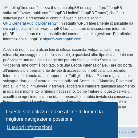
“ModelingTime.com” utilizza il sistema phpBB (in seguito “loro”, “phpBB
software”, “www.phpbb.com”, “phpBB Limited”, “phpBB Teams”) che è un
software per la creazione di comunità web rilasciata sotto “
GNU General Public License v2
” (in seguito “GPL”) liberamente scaricabile da
www.phpbb.com
. Il software phpBB facilita le aree di discussione internet;
phpBB Limited non è responsabile dei contenuti e della gestione. Per ulteriori
informazioni su phpBB:
https://www.phpbb.com
.
Accetti di non inviare alcun tipo di offesa, oscenità, volgarità, calunnia,
minaccia, messaggio a sfondo sessuale, o qualsiasi altro tipo di materiale che
può violare una qualsiasi Legge del proprio Stato, o dello Stato dove
“ModelingTime.com” è ospitato, o di una Legge internazionale. Fare ciò porta
all’immediato e permanente divieto di accesso, con notifica al tuo provider
Internet se è ritenuto da noi opportuno. Tutti gli indirizzi IP sono registrati per
salvaguardare e rinforzare queste condizioni. Accetti che “ModelingTime.com”
abbia il diritto di rimuovere, riscrivere, spostare o chiudere qualsiasi argomento
in qualsiasi momento lo ritenga necessario. Come fruitore di questo servizio,
accetti che ogni informazione (dato personale) tu abbia inviato sia conservata
in un database. Al contempo queste informazioni non saranno divulgate a
nessuno senza il tuo consenso, né “ModelingTime.com” o phpBB sono da
Questo sito utilizza cookie al fine di fornire la
ritenersi responsabili per qualsiasi violazione al sistema che possa
compromettere queste informazioni.
migliore navigazione possibile
Ulteriori informazioni
Indice
Contattaci
Cancella cookie
Tutti gli orari sono
UTC+02:00