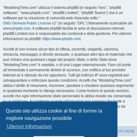
“ModelingTime.com” utilizza il sistema phpBB (in seguito “loro”, “phpBB
software”, “www.phpbb.com”, “phpBB Limited”, “phpBB Teams”) che è un
software per la creazione di comunità web rilasciata sotto “
GNU General Public License v2
” (in seguito “GPL”) liberamente scaricabile da
www.phpbb.com
. Il software phpBB facilita le aree di discussione internet;
phpBB Limited non è responsabile dei contenuti e della gestione. Per ulteriori
informazioni su phpBB:
https://www.phpbb.com
.
Accetti di non inviare alcun tipo di offesa, oscenità, volgarità, calunnia,
minaccia, messaggio a sfondo sessuale, o qualsiasi altro tipo di materiale che
può violare una qualsiasi Legge del proprio Stato, o dello Stato dove
“ModelingTime.com” è ospitato, o di una Legge internazionale. Fare ciò porta
all’immediato e permanente divieto di accesso, con notifica al tuo provider
Internet se è ritenuto da noi opportuno. Tutti gli indirizzi IP sono registrati per
salvaguardare e rinforzare queste condizioni. Accetti che “ModelingTime.com”
abbia il diritto di rimuovere, riscrivere, spostare o chiudere qualsiasi argomento
in qualsiasi momento lo ritenga necessario. Come fruitore di questo servizio,
accetti che ogni informazione (dato personale) tu abbia inviato sia conservata
in un database. Al contempo queste informazioni non saranno divulgate a
nessuno senza il tuo consenso, né “ModelingTime.com” o phpBB sono da
Questo sito utilizza cookie al fine di fornire la
ritenersi responsabili per qualsiasi violazione al sistema che possa
compromettere queste informazioni.
migliore navigazione possibile
Ulteriori informazioni
Indice
Contattaci
Cancella cookie
Tutti gli orari sono
UTC+02:00