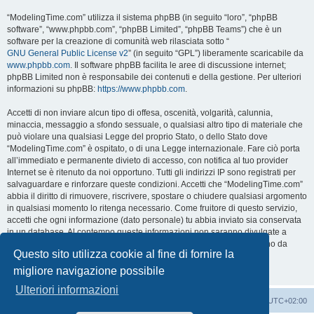
“ModelingTime.com” utilizza il sistema phpBB (in seguito “loro”, “phpBB
software”, “www.phpbb.com”, “phpBB Limited”, “phpBB Teams”) che è un
software per la creazione di comunità web rilasciata sotto “
GNU General Public License v2
” (in seguito “GPL”) liberamente scaricabile da
www.phpbb.com
. Il software phpBB facilita le aree di discussione internet;
phpBB Limited non è responsabile dei contenuti e della gestione. Per ulteriori
informazioni su phpBB:
https://www.phpbb.com
.
Accetti di non inviare alcun tipo di offesa, oscenità, volgarità, calunnia,
minaccia, messaggio a sfondo sessuale, o qualsiasi altro tipo di materiale che
può violare una qualsiasi Legge del proprio Stato, o dello Stato dove
“ModelingTime.com” è ospitato, o di una Legge internazionale. Fare ciò porta
all’immediato e permanente divieto di accesso, con notifica al tuo provider
Internet se è ritenuto da noi opportuno. Tutti gli indirizzi IP sono registrati per
salvaguardare e rinforzare queste condizioni. Accetti che “ModelingTime.com”
abbia il diritto di rimuovere, riscrivere, spostare o chiudere qualsiasi argomento
in qualsiasi momento lo ritenga necessario. Come fruitore di questo servizio,
accetti che ogni informazione (dato personale) tu abbia inviato sia conservata
in un database. Al contempo queste informazioni non saranno divulgate a
nessuno senza il tuo consenso, né “ModelingTime.com” o phpBB sono da
Questo sito utilizza cookie al fine di fornire la
ritenersi responsabili per qualsiasi violazione al sistema che possa
compromettere queste informazioni.
migliore navigazione possibile
Ulteriori informazioni
Indice
Contattaci
Cancella cookie
Tutti gli orari sono
UTC+02:00