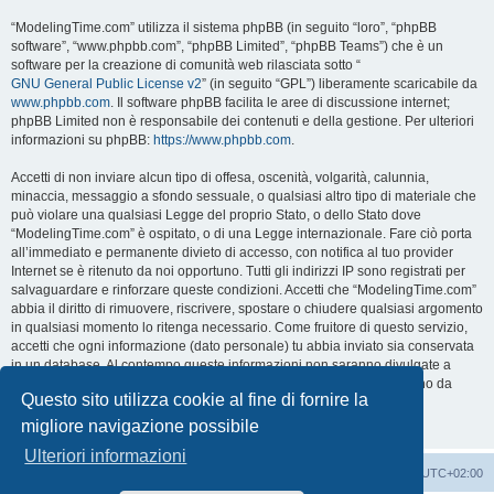
“ModelingTime.com” utilizza il sistema phpBB (in seguito “loro”, “phpBB
software”, “www.phpbb.com”, “phpBB Limited”, “phpBB Teams”) che è un
software per la creazione di comunità web rilasciata sotto “
GNU General Public License v2
” (in seguito “GPL”) liberamente scaricabile da
www.phpbb.com
. Il software phpBB facilita le aree di discussione internet;
phpBB Limited non è responsabile dei contenuti e della gestione. Per ulteriori
informazioni su phpBB:
https://www.phpbb.com
.
Accetti di non inviare alcun tipo di offesa, oscenità, volgarità, calunnia,
minaccia, messaggio a sfondo sessuale, o qualsiasi altro tipo di materiale che
può violare una qualsiasi Legge del proprio Stato, o dello Stato dove
“ModelingTime.com” è ospitato, o di una Legge internazionale. Fare ciò porta
all’immediato e permanente divieto di accesso, con notifica al tuo provider
Internet se è ritenuto da noi opportuno. Tutti gli indirizzi IP sono registrati per
salvaguardare e rinforzare queste condizioni. Accetti che “ModelingTime.com”
abbia il diritto di rimuovere, riscrivere, spostare o chiudere qualsiasi argomento
in qualsiasi momento lo ritenga necessario. Come fruitore di questo servizio,
accetti che ogni informazione (dato personale) tu abbia inviato sia conservata
in un database. Al contempo queste informazioni non saranno divulgate a
nessuno senza il tuo consenso, né “ModelingTime.com” o phpBB sono da
Questo sito utilizza cookie al fine di fornire la
ritenersi responsabili per qualsiasi violazione al sistema che possa
compromettere queste informazioni.
migliore navigazione possibile
Ulteriori informazioni
Indice
Contattaci
Cancella cookie
Tutti gli orari sono
UTC+02:00