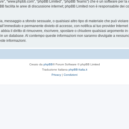
are”, “www.phpbb.com”, “phpBB Limited”, “phpBB Teams”) che è un software per la c
pBB facilita le aree di discussione internet; phpBB Limited non è responsabile dei co
ccia, messaggio a sfondo sessuale, o qualsiasi altro tipo di materiale che può violar
’immediato e permanente divieto di accesso, con notifica al tuo provider Internet se 
bbia il diritto di rimuovere, riscrivere, spostare o chiudere qualsiasi argomento in
ata in un database. Al contempo queste informazioni non saranno divulgate a nessu
ste informazioni.
Creato da
phpBB
® Forum Software © phpBB Limited
Traduzione Italiana
phpBB-Italia.it
Privacy
|
Condizioni