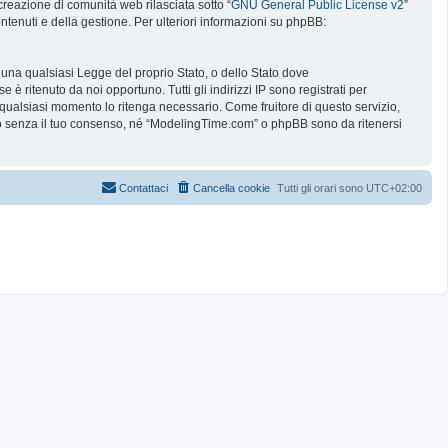
reazione di comunità web rilasciata sotto “
GNU General Public License v2
”
ntenuti e della gestione. Per ulteriori informazioni su phpBB:
e una qualsiasi Legge del proprio Stato, o dello Stato dove
è ritenuto da noi opportuno. Tutti gli indirizzi IP sono registrati per
 qualsiasi momento lo ritenga necessario. Come fruitore di questo servizio,
no senza il tuo consenso, né “ModelingTime.com” o phpBB sono da ritenersi
Contattaci
Cancella cookie
Tutti gli orari sono
UTC+02:00