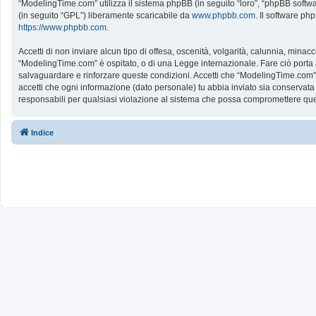
“ModelingTime.com” utilizza il sistema phpBB (in seguito “loro”, “phpBB softw
(in seguito “GPL”) liberamente scaricabile da
www.phpbb.com
. Il software ph
https://www.phpbb.com
.
Accetti di non inviare alcun tipo di offesa, oscenità, volgarità, calunnia, mina
“ModelingTime.com” è ospitato, o di una Legge internazionale. Fare ciò porta all
salvaguardare e rinforzare queste condizioni. Accetti che “ModelingTime.com” a
accetti che ogni informazione (dato personale) tu abbia inviato sia conserv
responsabili per qualsiasi violazione al sistema che possa compromettere que
Indice