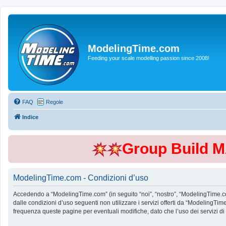
ModelingTime.com
Feeding your scale modelling passion since 2008!
FAQ
Regole
Indice
Group Build 
ModelingTime.com - Condizioni d’uso
Accedendo a “ModelingTime.com” (in seguito “noi”, “nostro”, “ModelingTime.com”
dalle condizioni d’uso seguenti non utilizzare i servizi offerti da “Modeling
frequenza queste pagine per eventuali modifiche, dato che l’uso dei servizi d