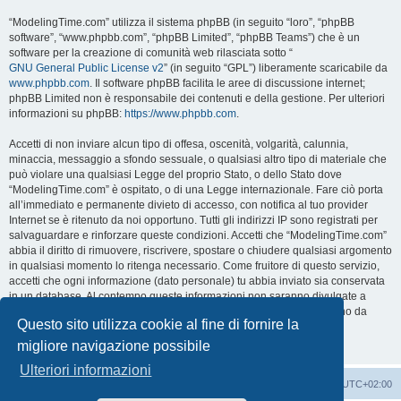
“ModelingTime.com” utilizza il sistema phpBB (in seguito “loro”, “phpBB
software”, “www.phpbb.com”, “phpBB Limited”, “phpBB Teams”) che è un
software per la creazione di comunità web rilasciata sotto “
GNU General Public License v2
” (in seguito “GPL”) liberamente scaricabile da
www.phpbb.com
. Il software phpBB facilita le aree di discussione internet;
phpBB Limited non è responsabile dei contenuti e della gestione. Per ulteriori
informazioni su phpBB:
https://www.phpbb.com
.
Accetti di non inviare alcun tipo di offesa, oscenità, volgarità, calunnia,
minaccia, messaggio a sfondo sessuale, o qualsiasi altro tipo di materiale che
può violare una qualsiasi Legge del proprio Stato, o dello Stato dove
“ModelingTime.com” è ospitato, o di una Legge internazionale. Fare ciò porta
all’immediato e permanente divieto di accesso, con notifica al tuo provider
Internet se è ritenuto da noi opportuno. Tutti gli indirizzi IP sono registrati per
salvaguardare e rinforzare queste condizioni. Accetti che “ModelingTime.com”
abbia il diritto di rimuovere, riscrivere, spostare o chiudere qualsiasi argomento
in qualsiasi momento lo ritenga necessario. Come fruitore di questo servizio,
accetti che ogni informazione (dato personale) tu abbia inviato sia conservata
in un database. Al contempo queste informazioni non saranno divulgate a
nessuno senza il tuo consenso, né “ModelingTime.com” o phpBB sono da
Questo sito utilizza cookie al fine di fornire la
ritenersi responsabili per qualsiasi violazione al sistema che possa
compromettere queste informazioni.
migliore navigazione possibile
Ulteriori informazioni
Indice
Contattaci
Cancella cookie
Tutti gli orari sono
UTC+02:00