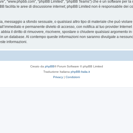
are”, “www.phpbb.com”, “phpBB Limited”, “phpBB Teams”) che è un software per la c
pBB facilita le aree di discussione internet; phpBB Limited non è responsabile dei co
ccia, messaggio a sfondo sessuale, o qualsiasi altro tipo di materiale che può violar
’immediato e permanente divieto di accesso, con notifica al tuo provider Internet se 
bbia il diritto di rimuovere, riscrivere, spostare o chiudere qualsiasi argomento in
ata in un database. Al contempo queste informazioni non saranno divulgate a nessu
ste informazioni.
Creato da
phpBB
® Forum Software © phpBB Limited
Traduzione Italiana
phpBB-Italia.it
Privacy
|
Condizioni