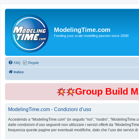
ModelingTime.com
Feeding your scale modelling passion since 2008!
FAQ
Regole
Indice
Group Build 
ModelingTime.com - Condizioni d’uso
Accedendo a “ModelingTime.com” (in seguito “noi”, “nostro”, “ModelingTime.com”
dalle condizioni d’uso seguenti non utilizzare i servizi offerti da “Modeling
frequenza queste pagine per eventuali modifiche, dato che l’uso dei servizi d