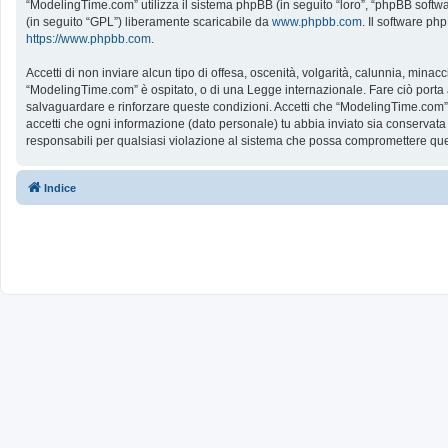
“ModelingTime.com” utilizza il sistema phpBB (in seguito “loro”, “phpBB softw
(in seguito “GPL”) liberamente scaricabile da
www.phpbb.com
. Il software ph
https://www.phpbb.com
.
Accetti di non inviare alcun tipo di offesa, oscenità, volgarità, calunnia, mina
“ModelingTime.com” è ospitato, o di una Legge internazionale. Fare ciò porta all
salvaguardare e rinforzare queste condizioni. Accetti che “ModelingTime.com” a
accetti che ogni informazione (dato personale) tu abbia inviato sia conserv
responsabili per qualsiasi violazione al sistema che possa compromettere que
Indice