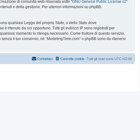
reazione di comunità web rilasciata sotto “
GNU General Public License v2
”
ntenuti e della gestione. Per ulteriori informazioni su phpBB:
e una qualsiasi Legge del proprio Stato, o dello Stato dove
è ritenuto da noi opportuno. Tutti gli indirizzi IP sono registrati per
 qualsiasi momento lo ritenga necessario. Come fruitore di questo servizio,
no senza il tuo consenso, né “ModelingTime.com” o phpBB sono da ritenersi
Contattaci
Cancella cookie
Tutti gli orari sono
UTC+02:00