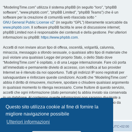
“ModelingTime.com” utilizza il sistema phpBB (in seguito “loro”, “phpBB
software”, “www.phpbb.com”, “phpBB Limited”, “phpBB Teams”) che è un
software per la creazione di comunità web rilasciata sotto “
GNU General Public License v2
” (in seguito “GPL”) liberamente scaricabile da
www.phpbb.com
. Il software phpBB facilita le aree di discussione internet;
phpBB Limited non è responsabile dei contenuti e della gestione. Per ulteriori
informazioni su phpBB:
https://www.phpbb.com
.
Accetti di non inviare alcun tipo di offesa, oscenità, volgarità, calunnia,
minaccia, messaggio a sfondo sessuale, o qualsiasi altro tipo di materiale che
può violare una qualsiasi Legge del proprio Stato, o dello Stato dove
“ModelingTime.com” è ospitato, o di una Legge internazionale. Fare ciò porta
all’immediato e permanente divieto di accesso, con notifica al tuo provider
Internet se è ritenuto da noi opportuno. Tutti gli indirizzi IP sono registrati per
salvaguardare e rinforzare queste condizioni. Accetti che “ModelingTime.com”
abbia il diritto di rimuovere, riscrivere, spostare o chiudere qualsiasi argomento
in qualsiasi momento lo ritenga necessario. Come fruitore di questo servizio,
accetti che ogni informazione (dato personale) tu abbia inviato sia conservata
in un database. Al contempo queste informazioni non saranno divulgate a
nessuno senza il tuo consenso, né “ModelingTime.com” o phpBB sono da
Questo sito utilizza cookie al fine di fornire la
ritenersi responsabili per qualsiasi violazione al sistema che possa
compromettere queste informazioni.
migliore navigazione possibile
Ulteriori informazioni
Indice
Contattaci
Cancella cookie
Tutti gli orari sono
UTC+02:00