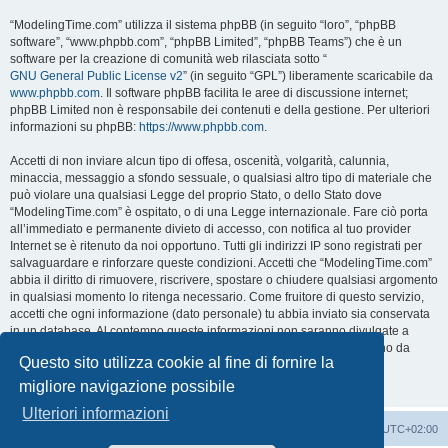
“ModelingTime.com” utilizza il sistema phpBB (in seguito “loro”, “phpBB
software”, “www.phpbb.com”, “phpBB Limited”, “phpBB Teams”) che è un
software per la creazione di comunità web rilasciata sotto “
GNU General Public License v2
” (in seguito “GPL”) liberamente scaricabile da
www.phpbb.com
. Il software phpBB facilita le aree di discussione internet;
phpBB Limited non è responsabile dei contenuti e della gestione. Per ulteriori
informazioni su phpBB:
https://www.phpbb.com
.
Accetti di non inviare alcun tipo di offesa, oscenità, volgarità, calunnia,
minaccia, messaggio a sfondo sessuale, o qualsiasi altro tipo di materiale che
può violare una qualsiasi Legge del proprio Stato, o dello Stato dove
“ModelingTime.com” è ospitato, o di una Legge internazionale. Fare ciò porta
all’immediato e permanente divieto di accesso, con notifica al tuo provider
Internet se è ritenuto da noi opportuno. Tutti gli indirizzi IP sono registrati per
salvaguardare e rinforzare queste condizioni. Accetti che “ModelingTime.com”
abbia il diritto di rimuovere, riscrivere, spostare o chiudere qualsiasi argomento
in qualsiasi momento lo ritenga necessario. Come fruitore di questo servizio,
accetti che ogni informazione (dato personale) tu abbia inviato sia conservata
in un database. Al contempo queste informazioni non saranno divulgate a
nessuno senza il tuo consenso, né “ModelingTime.com” o phpBB sono da
Questo sito utilizza cookie al fine di fornire la
ritenersi responsabili per qualsiasi violazione al sistema che possa
compromettere queste informazioni.
migliore navigazione possibile
Ulteriori informazioni
Indice
Contattaci
Cancella cookie
Tutti gli orari sono
UTC+02:00