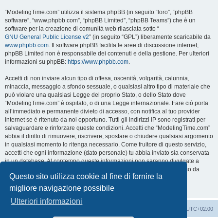
“ModelingTime.com” utilizza il sistema phpBB (in seguito “loro”, “phpBB
software”, “www.phpbb.com”, “phpBB Limited”, “phpBB Teams”) che è un
software per la creazione di comunità web rilasciata sotto “
GNU General Public License v2
” (in seguito “GPL”) liberamente scaricabile da
www.phpbb.com
. Il software phpBB facilita le aree di discussione internet;
phpBB Limited non è responsabile dei contenuti e della gestione. Per ulteriori
informazioni su phpBB:
https://www.phpbb.com
.
Accetti di non inviare alcun tipo di offesa, oscenità, volgarità, calunnia,
minaccia, messaggio a sfondo sessuale, o qualsiasi altro tipo di materiale che
può violare una qualsiasi Legge del proprio Stato, o dello Stato dove
“ModelingTime.com” è ospitato, o di una Legge internazionale. Fare ciò porta
all’immediato e permanente divieto di accesso, con notifica al tuo provider
Internet se è ritenuto da noi opportuno. Tutti gli indirizzi IP sono registrati per
salvaguardare e rinforzare queste condizioni. Accetti che “ModelingTime.com”
abbia il diritto di rimuovere, riscrivere, spostare o chiudere qualsiasi argomento
in qualsiasi momento lo ritenga necessario. Come fruitore di questo servizio,
accetti che ogni informazione (dato personale) tu abbia inviato sia conservata
in un database. Al contempo queste informazioni non saranno divulgate a
nessuno senza il tuo consenso, né “ModelingTime.com” o phpBB sono da
Questo sito utilizza cookie al fine di fornire la
ritenersi responsabili per qualsiasi violazione al sistema che possa
compromettere queste informazioni.
migliore navigazione possibile
Ulteriori informazioni
Indice
Contattaci
Cancella cookie
Tutti gli orari sono
UTC+02:00