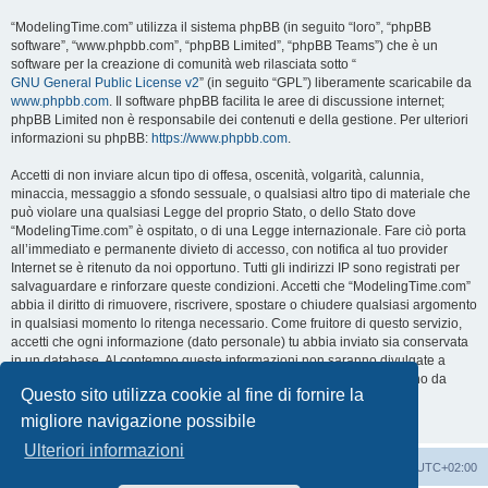
“ModelingTime.com” utilizza il sistema phpBB (in seguito “loro”, “phpBB
software”, “www.phpbb.com”, “phpBB Limited”, “phpBB Teams”) che è un
software per la creazione di comunità web rilasciata sotto “
GNU General Public License v2
” (in seguito “GPL”) liberamente scaricabile da
www.phpbb.com
. Il software phpBB facilita le aree di discussione internet;
phpBB Limited non è responsabile dei contenuti e della gestione. Per ulteriori
informazioni su phpBB:
https://www.phpbb.com
.
Accetti di non inviare alcun tipo di offesa, oscenità, volgarità, calunnia,
minaccia, messaggio a sfondo sessuale, o qualsiasi altro tipo di materiale che
può violare una qualsiasi Legge del proprio Stato, o dello Stato dove
“ModelingTime.com” è ospitato, o di una Legge internazionale. Fare ciò porta
all’immediato e permanente divieto di accesso, con notifica al tuo provider
Internet se è ritenuto da noi opportuno. Tutti gli indirizzi IP sono registrati per
salvaguardare e rinforzare queste condizioni. Accetti che “ModelingTime.com”
abbia il diritto di rimuovere, riscrivere, spostare o chiudere qualsiasi argomento
in qualsiasi momento lo ritenga necessario. Come fruitore di questo servizio,
accetti che ogni informazione (dato personale) tu abbia inviato sia conservata
in un database. Al contempo queste informazioni non saranno divulgate a
nessuno senza il tuo consenso, né “ModelingTime.com” o phpBB sono da
Questo sito utilizza cookie al fine di fornire la
ritenersi responsabili per qualsiasi violazione al sistema che possa
compromettere queste informazioni.
migliore navigazione possibile
Ulteriori informazioni
Indice
Contattaci
Cancella cookie
Tutti gli orari sono
UTC+02:00