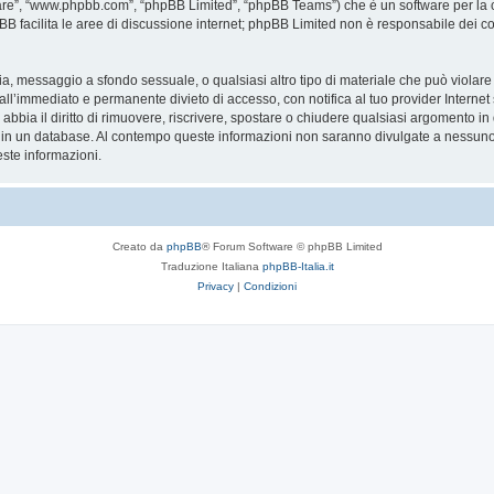
are”, “www.phpbb.com”, “phpBB Limited”, “phpBB Teams”) che è un software per la c
pBB facilita le aree di discussione internet; phpBB Limited non è responsabile dei co
ccia, messaggio a sfondo sessuale, o qualsiasi altro tipo di materiale che può violar
’immediato e permanente divieto di accesso, con notifica al tuo provider Internet se 
bbia il diritto di rimuovere, riscrivere, spostare o chiudere qualsiasi argomento in
ata in un database. Al contempo queste informazioni non saranno divulgate a nessu
ste informazioni.
Creato da
phpBB
® Forum Software © phpBB Limited
Traduzione Italiana
phpBB-Italia.it
Privacy
|
Condizioni