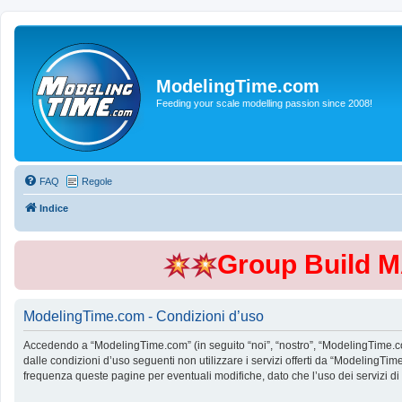
ModelingTime.com
Feeding your scale modelling passion since 2008!
FAQ
Regole
Indice
Group Build 
ModelingTime.com - Condizioni d’uso
Accedendo a “ModelingTime.com” (in seguito “noi”, “nostro”, “ModelingTime.com”
dalle condizioni d’uso seguenti non utilizzare i servizi offerti da “Modeling
frequenza queste pagine per eventuali modifiche, dato che l’uso dei servizi d