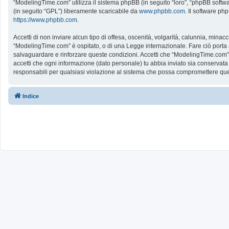
“ModelingTime.com” utilizza il sistema phpBB (in seguito “loro”, “phpBB softw
(in seguito “GPL”) liberamente scaricabile da
www.phpbb.com
. Il software ph
https://www.phpbb.com
.
Accetti di non inviare alcun tipo di offesa, oscenità, volgarità, calunnia, mina
“ModelingTime.com” è ospitato, o di una Legge internazionale. Fare ciò porta all
salvaguardare e rinforzare queste condizioni. Accetti che “ModelingTime.com” a
accetti che ogni informazione (dato personale) tu abbia inviato sia conserv
responsabili per qualsiasi violazione al sistema che possa compromettere que
Indice