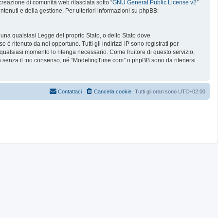
reazione di comunità web rilasciata sotto “
GNU General Public License v2
”
ntenuti e della gestione. Per ulteriori informazioni su phpBB:
e una qualsiasi Legge del proprio Stato, o dello Stato dove
è ritenuto da noi opportuno. Tutti gli indirizzi IP sono registrati per
 qualsiasi momento lo ritenga necessario. Come fruitore di questo servizio,
no senza il tuo consenso, né “ModelingTime.com” o phpBB sono da ritenersi
Contattaci
Cancella cookie
Tutti gli orari sono
UTC+02:00