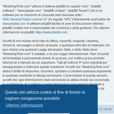
“ModelingTime.com” utilizza il sistema phpBB (in seguito “loro”, “phpBB
software”, “www.phpbb.com”, “phpBB Limited”, “phpBB Teams”) che è un
software per la creazione di comunità web rilasciata sotto “
GNU General Public License v2
” (in seguito “GPL”) liberamente scaricabile da
www.phpbb.com
. Il software phpBB facilita le aree di discussione internet;
phpBB Limited non è responsabile dei contenuti e della gestione. Per ulteriori
informazioni su phpBB:
https://www.phpbb.com
.
Accetti di non inviare alcun tipo di offesa, oscenità, volgarità, calunnia,
minaccia, messaggio a sfondo sessuale, o qualsiasi altro tipo di materiale che
può violare una qualsiasi Legge del proprio Stato, o dello Stato dove
“ModelingTime.com” è ospitato, o di una Legge internazionale. Fare ciò porta
all’immediato e permanente divieto di accesso, con notifica al tuo provider
Internet se è ritenuto da noi opportuno. Tutti gli indirizzi IP sono registrati per
salvaguardare e rinforzare queste condizioni. Accetti che “ModelingTime.com”
abbia il diritto di rimuovere, riscrivere, spostare o chiudere qualsiasi argomento
in qualsiasi momento lo ritenga necessario. Come fruitore di questo servizio,
accetti che ogni informazione (dato personale) tu abbia inviato sia conservata
in un database. Al contempo queste informazioni non saranno divulgate a
nessuno senza il tuo consenso, né “ModelingTime.com” o phpBB sono da
Questo sito utilizza cookie al fine di fornire la
ritenersi responsabili per qualsiasi violazione al sistema che possa
compromettere queste informazioni.
migliore navigazione possibile
Ulteriori informazioni
Indice
Contattaci
Cancella cookie
Tutti gli orari sono
UTC+02:00