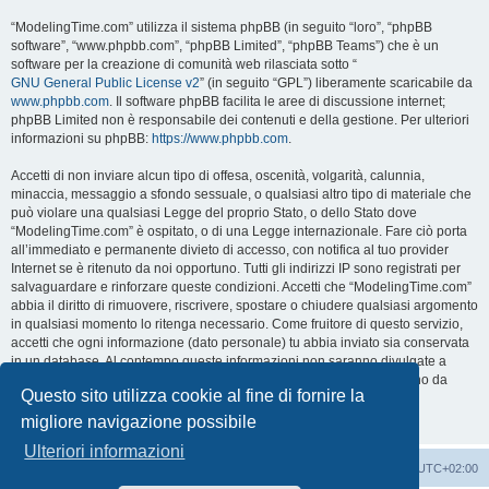
“ModelingTime.com” utilizza il sistema phpBB (in seguito “loro”, “phpBB
software”, “www.phpbb.com”, “phpBB Limited”, “phpBB Teams”) che è un
software per la creazione di comunità web rilasciata sotto “
GNU General Public License v2
” (in seguito “GPL”) liberamente scaricabile da
www.phpbb.com
. Il software phpBB facilita le aree di discussione internet;
phpBB Limited non è responsabile dei contenuti e della gestione. Per ulteriori
informazioni su phpBB:
https://www.phpbb.com
.
Accetti di non inviare alcun tipo di offesa, oscenità, volgarità, calunnia,
minaccia, messaggio a sfondo sessuale, o qualsiasi altro tipo di materiale che
può violare una qualsiasi Legge del proprio Stato, o dello Stato dove
“ModelingTime.com” è ospitato, o di una Legge internazionale. Fare ciò porta
all’immediato e permanente divieto di accesso, con notifica al tuo provider
Internet se è ritenuto da noi opportuno. Tutti gli indirizzi IP sono registrati per
salvaguardare e rinforzare queste condizioni. Accetti che “ModelingTime.com”
abbia il diritto di rimuovere, riscrivere, spostare o chiudere qualsiasi argomento
in qualsiasi momento lo ritenga necessario. Come fruitore di questo servizio,
accetti che ogni informazione (dato personale) tu abbia inviato sia conservata
in un database. Al contempo queste informazioni non saranno divulgate a
nessuno senza il tuo consenso, né “ModelingTime.com” o phpBB sono da
Questo sito utilizza cookie al fine di fornire la
ritenersi responsabili per qualsiasi violazione al sistema che possa
compromettere queste informazioni.
migliore navigazione possibile
Ulteriori informazioni
Indice
Contattaci
Cancella cookie
Tutti gli orari sono
UTC+02:00