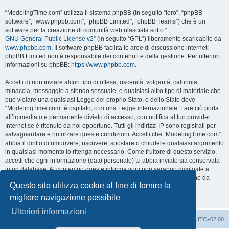
“ModelingTime.com” utilizza il sistema phpBB (in seguito “loro”, “phpBB
software”, “www.phpbb.com”, “phpBB Limited”, “phpBB Teams”) che è un
software per la creazione di comunità web rilasciata sotto “
GNU General Public License v2
” (in seguito “GPL”) liberamente scaricabile da
www.phpbb.com
. Il software phpBB facilita le aree di discussione internet;
phpBB Limited non è responsabile dei contenuti e della gestione. Per ulteriori
informazioni su phpBB:
https://www.phpbb.com
.
Accetti di non inviare alcun tipo di offesa, oscenità, volgarità, calunnia,
minaccia, messaggio a sfondo sessuale, o qualsiasi altro tipo di materiale che
può violare una qualsiasi Legge del proprio Stato, o dello Stato dove
“ModelingTime.com” è ospitato, o di una Legge internazionale. Fare ciò porta
all’immediato e permanente divieto di accesso, con notifica al tuo provider
Internet se è ritenuto da noi opportuno. Tutti gli indirizzi IP sono registrati per
salvaguardare e rinforzare queste condizioni. Accetti che “ModelingTime.com”
abbia il diritto di rimuovere, riscrivere, spostare o chiudere qualsiasi argomento
in qualsiasi momento lo ritenga necessario. Come fruitore di questo servizio,
accetti che ogni informazione (dato personale) tu abbia inviato sia conservata
in un database. Al contempo queste informazioni non saranno divulgate a
nessuno senza il tuo consenso, né “ModelingTime.com” o phpBB sono da
Questo sito utilizza cookie al fine di fornire la
ritenersi responsabili per qualsiasi violazione al sistema che possa
compromettere queste informazioni.
migliore navigazione possibile
Ulteriori informazioni
Indice
Contattaci
Cancella cookie
Tutti gli orari sono
UTC+02:00