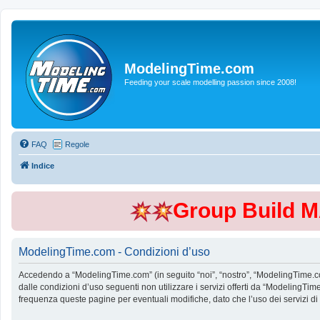
ModelingTime.com
Feeding your scale modelling passion since 2008!
FAQ
Regole
Indice
Group Build 
ModelingTime.com - Condizioni d’uso
Accedendo a “ModelingTime.com” (in seguito “noi”, “nostro”, “ModelingTime.com”
dalle condizioni d’uso seguenti non utilizzare i servizi offerti da “Modeling
frequenza queste pagine per eventuali modifiche, dato che l’uso dei servizi d