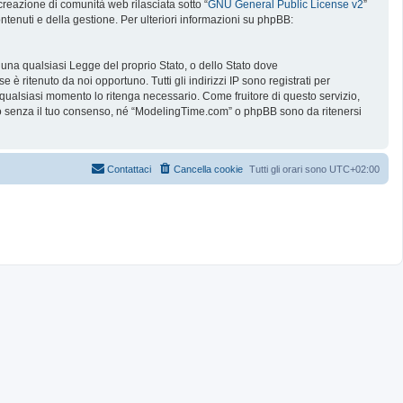
reazione di comunità web rilasciata sotto “
GNU General Public License v2
”
ntenuti e della gestione. Per ulteriori informazioni su phpBB:
e una qualsiasi Legge del proprio Stato, o dello Stato dove
è ritenuto da noi opportuno. Tutti gli indirizzi IP sono registrati per
 qualsiasi momento lo ritenga necessario. Come fruitore di questo servizio,
no senza il tuo consenso, né “ModelingTime.com” o phpBB sono da ritenersi
Contattaci
Cancella cookie
Tutti gli orari sono
UTC+02:00