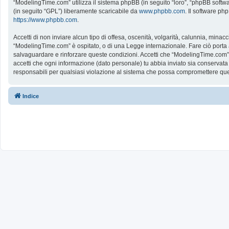
“ModelingTime.com” utilizza il sistema phpBB (in seguito “loro”, “phpBB softw
(in seguito “GPL”) liberamente scaricabile da
www.phpbb.com
. Il software ph
https://www.phpbb.com
.
Accetti di non inviare alcun tipo di offesa, oscenità, volgarità, calunnia, mina
“ModelingTime.com” è ospitato, o di una Legge internazionale. Fare ciò porta all
salvaguardare e rinforzare queste condizioni. Accetti che “ModelingTime.com” a
accetti che ogni informazione (dato personale) tu abbia inviato sia conserv
responsabili per qualsiasi violazione al sistema che possa compromettere que
Indice