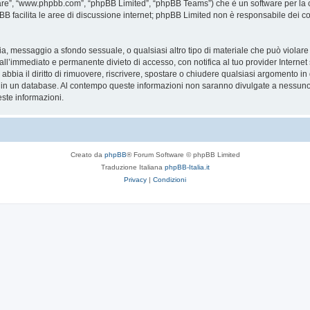
are”, “www.phpbb.com”, “phpBB Limited”, “phpBB Teams”) che è un software per la c
pBB facilita le aree di discussione internet; phpBB Limited non è responsabile dei co
ccia, messaggio a sfondo sessuale, o qualsiasi altro tipo di materiale che può violar
’immediato e permanente divieto di accesso, con notifica al tuo provider Internet se 
bbia il diritto di rimuovere, riscrivere, spostare o chiudere qualsiasi argomento in
ata in un database. Al contempo queste informazioni non saranno divulgate a nessu
ste informazioni.
Creato da
phpBB
® Forum Software © phpBB Limited
Traduzione Italiana
phpBB-Italia.it
Privacy
|
Condizioni