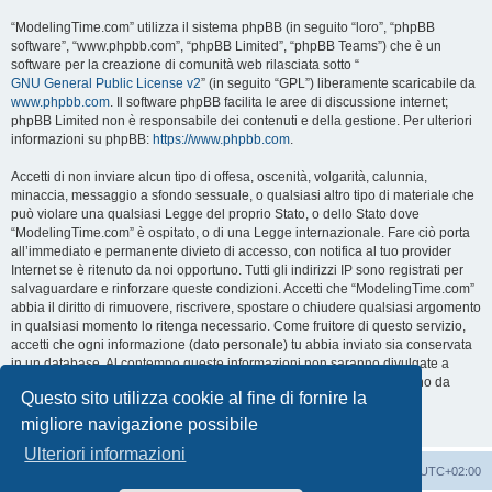
“ModelingTime.com” utilizza il sistema phpBB (in seguito “loro”, “phpBB
software”, “www.phpbb.com”, “phpBB Limited”, “phpBB Teams”) che è un
software per la creazione di comunità web rilasciata sotto “
GNU General Public License v2
” (in seguito “GPL”) liberamente scaricabile da
www.phpbb.com
. Il software phpBB facilita le aree di discussione internet;
phpBB Limited non è responsabile dei contenuti e della gestione. Per ulteriori
informazioni su phpBB:
https://www.phpbb.com
.
Accetti di non inviare alcun tipo di offesa, oscenità, volgarità, calunnia,
minaccia, messaggio a sfondo sessuale, o qualsiasi altro tipo di materiale che
può violare una qualsiasi Legge del proprio Stato, o dello Stato dove
“ModelingTime.com” è ospitato, o di una Legge internazionale. Fare ciò porta
all’immediato e permanente divieto di accesso, con notifica al tuo provider
Internet se è ritenuto da noi opportuno. Tutti gli indirizzi IP sono registrati per
salvaguardare e rinforzare queste condizioni. Accetti che “ModelingTime.com”
abbia il diritto di rimuovere, riscrivere, spostare o chiudere qualsiasi argomento
in qualsiasi momento lo ritenga necessario. Come fruitore di questo servizio,
accetti che ogni informazione (dato personale) tu abbia inviato sia conservata
in un database. Al contempo queste informazioni non saranno divulgate a
nessuno senza il tuo consenso, né “ModelingTime.com” o phpBB sono da
Questo sito utilizza cookie al fine di fornire la
ritenersi responsabili per qualsiasi violazione al sistema che possa
compromettere queste informazioni.
migliore navigazione possibile
Ulteriori informazioni
Indice
Contattaci
Cancella cookie
Tutti gli orari sono
UTC+02:00