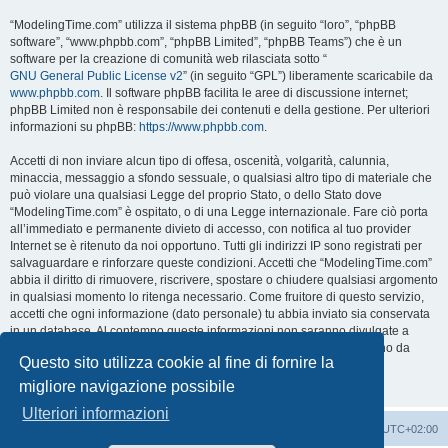
“ModelingTime.com” utilizza il sistema phpBB (in seguito “loro”, “phpBB
software”, “www.phpbb.com”, “phpBB Limited”, “phpBB Teams”) che è un
software per la creazione di comunità web rilasciata sotto “
GNU General Public License v2
” (in seguito “GPL”) liberamente scaricabile da
www.phpbb.com
. Il software phpBB facilita le aree di discussione internet;
phpBB Limited non è responsabile dei contenuti e della gestione. Per ulteriori
informazioni su phpBB:
https://www.phpbb.com
.
Accetti di non inviare alcun tipo di offesa, oscenità, volgarità, calunnia,
minaccia, messaggio a sfondo sessuale, o qualsiasi altro tipo di materiale che
può violare una qualsiasi Legge del proprio Stato, o dello Stato dove
“ModelingTime.com” è ospitato, o di una Legge internazionale. Fare ciò porta
all’immediato e permanente divieto di accesso, con notifica al tuo provider
Internet se è ritenuto da noi opportuno. Tutti gli indirizzi IP sono registrati per
salvaguardare e rinforzare queste condizioni. Accetti che “ModelingTime.com”
abbia il diritto di rimuovere, riscrivere, spostare o chiudere qualsiasi argomento
in qualsiasi momento lo ritenga necessario. Come fruitore di questo servizio,
accetti che ogni informazione (dato personale) tu abbia inviato sia conservata
in un database. Al contempo queste informazioni non saranno divulgate a
nessuno senza il tuo consenso, né “ModelingTime.com” o phpBB sono da
Questo sito utilizza cookie al fine di fornire la
ritenersi responsabili per qualsiasi violazione al sistema che possa
compromettere queste informazioni.
migliore navigazione possibile
Ulteriori informazioni
Indice
Contattaci
Cancella cookie
Tutti gli orari sono
UTC+02:00