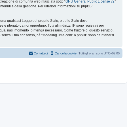
reazione di comunità web rilasciata sotto “
GNU General Public License v2
”
ntenuti e della gestione. Per ulteriori informazioni su phpBB:
e una qualsiasi Legge del proprio Stato, o dello Stato dove
è ritenuto da noi opportuno. Tutti gli indirizzi IP sono registrati per
 qualsiasi momento lo ritenga necessario. Come fruitore di questo servizio,
no senza il tuo consenso, né “ModelingTime.com” o phpBB sono da ritenersi
Contattaci
Cancella cookie
Tutti gli orari sono
UTC+02:00