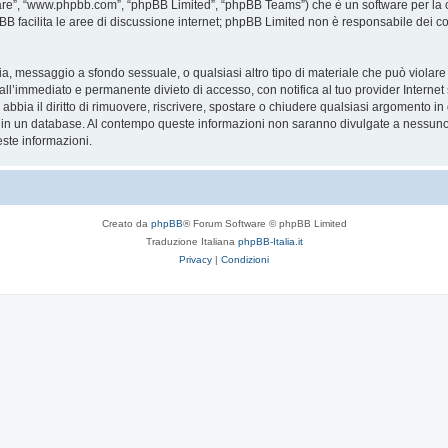
are”, “www.phpbb.com”, “phpBB Limited”, “phpBB Teams”) che è un software per la c
pBB facilita le aree di discussione internet; phpBB Limited non è responsabile dei co
ccia, messaggio a sfondo sessuale, o qualsiasi altro tipo di materiale che può violar
’immediato e permanente divieto di accesso, con notifica al tuo provider Internet se 
bbia il diritto di rimuovere, riscrivere, spostare o chiudere qualsiasi argomento in
ata in un database. Al contempo queste informazioni non saranno divulgate a nessu
ste informazioni.
Creato da
phpBB
® Forum Software © phpBB Limited
Traduzione Italiana
phpBB-Italia.it
Privacy
|
Condizioni