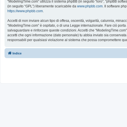
“ModelingTime.com” utilizza il sistema phpBB (in seguito “loro”, “phpBB softw
(in seguito “GPL”) liberamente scaricabile da
www.phpbb.com
. Il software ph
https://www.phpbb.com
.
Accetti di non inviare alcun tipo di offesa, oscenità, volgarità, calunnia, mina
“ModelingTime.com” è ospitato, o di una Legge internazionale. Fare ciò porta all
salvaguardare e rinforzare queste condizioni. Accetti che “ModelingTime.com” a
accetti che ogni informazione (dato personale) tu abbia inviato sia conserv
responsabili per qualsiasi violazione al sistema che possa compromettere que
Indice