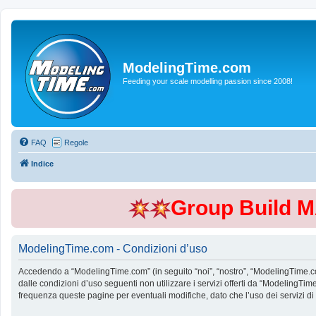
ModelingTime.com
Feeding your scale modelling passion since 2008!
FAQ
Regole
Indice
Group Build 
ModelingTime.com - Condizioni d’uso
Accedendo a “ModelingTime.com” (in seguito “noi”, “nostro”, “ModelingTime.com”
dalle condizioni d’uso seguenti non utilizzare i servizi offerti da “Modeling
frequenza queste pagine per eventuali modifiche, dato che l’uso dei servizi d