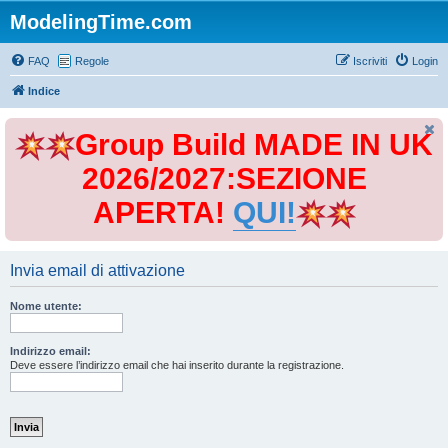
ModelingTime.com
FAQ
Regole
Iscriviti
Login
Indice
Group Build MADE IN UK
2026/2027:SEZIONE
APERTA!
QUI!
Invia email di attivazione
Nome utente:
Indirizzo email:
Deve essere l’indirizzo email che hai inserito durante la registrazione.