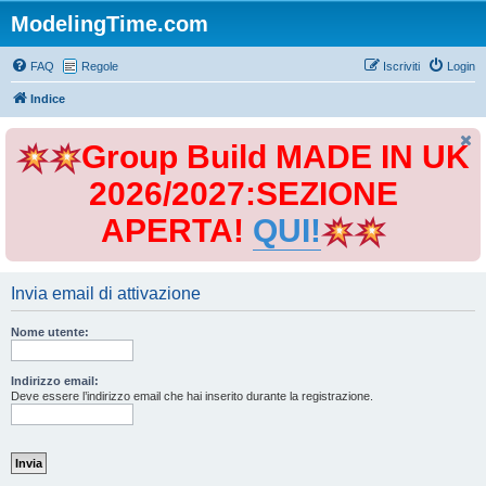
ModelingTime.com
FAQ
Regole
Iscriviti
Login
Indice
Group Build MADE IN UK
2026/2027:SEZIONE
APERTA!
QUI!
Invia email di attivazione
Nome utente:
Indirizzo email:
Deve essere l’indirizzo email che hai inserito durante la registrazione.