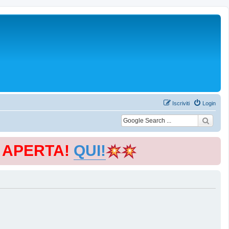
Iscriviti
Login
E APERTA!
QUI!