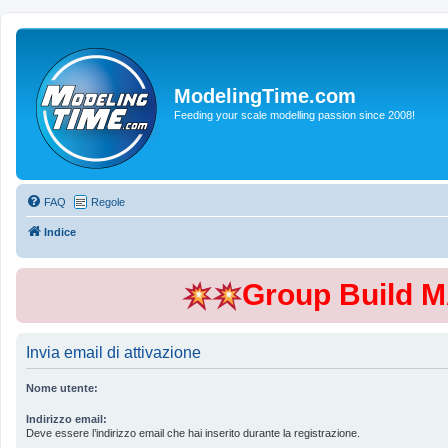
ModelingTime.com
Feeding your scale modelling passion since 2008!
FAQ
Regole
Indice
Group Build 
Invia email di attivazione
Nome utente:
Indirizzo email:
Deve essere l’indirizzo email che hai inserito durante la registrazione.