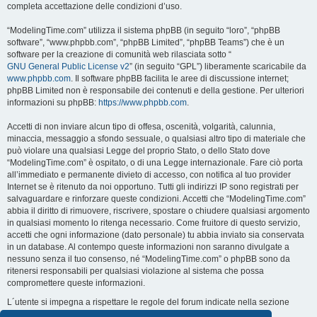
completa accettazione delle condizioni d’uso.
“ModelingTime.com” utilizza il sistema phpBB (in seguito “loro”, “phpBB
software”, “www.phpbb.com”, “phpBB Limited”, “phpBB Teams”) che è un
software per la creazione di comunità web rilasciata sotto “
GNU General Public License v2
” (in seguito “GPL”) liberamente scaricabile da
www.phpbb.com
. Il software phpBB facilita le aree di discussione internet;
phpBB Limited non è responsabile dei contenuti e della gestione. Per ulteriori
informazioni su phpBB:
https://www.phpbb.com
.
Accetti di non inviare alcun tipo di offesa, oscenità, volgarità, calunnia,
minaccia, messaggio a sfondo sessuale, o qualsiasi altro tipo di materiale che
può violare una qualsiasi Legge del proprio Stato, o dello Stato dove
“ModelingTime.com” è ospitato, o di una Legge internazionale. Fare ciò porta
all’immediato e permanente divieto di accesso, con notifica al tuo provider
Internet se è ritenuto da noi opportuno. Tutti gli indirizzi IP sono registrati per
salvaguardare e rinforzare queste condizioni. Accetti che “ModelingTime.com”
abbia il diritto di rimuovere, riscrivere, spostare o chiudere qualsiasi argomento
in qualsiasi momento lo ritenga necessario. Come fruitore di questo servizio,
accetti che ogni informazione (dato personale) tu abbia inviato sia conservata
in un database. Al contempo queste informazioni non saranno divulgate a
nessuno senza il tuo consenso, né “ModelingTime.com” o phpBB sono da
ritenersi responsabili per qualsiasi violazione al sistema che possa
compromettere queste informazioni.
L´utente si impegna a rispettare le regole del forum indicate nella sezione
seguente "Regole":
Guarda le regole del Forum