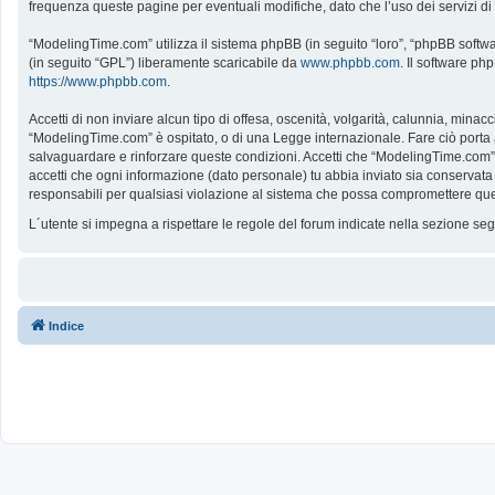
frequenza queste pagine per eventuali modifiche, dato che l’uso dei servizi d
“ModelingTime.com” utilizza il sistema phpBB (in seguito “loro”, “phpBB softw
(in seguito “GPL”) liberamente scaricabile da
www.phpbb.com
. Il software ph
https://www.phpbb.com
.
Accetti di non inviare alcun tipo di offesa, oscenità, volgarità, calunnia, mina
“ModelingTime.com” è ospitato, o di una Legge internazionale. Fare ciò porta all
salvaguardare e rinforzare queste condizioni. Accetti che “ModelingTime.com” a
accetti che ogni informazione (dato personale) tu abbia inviato sia conserv
responsabili per qualsiasi violazione al sistema che possa compromettere que
L´utente si impegna a rispettare le regole del forum indicate nella sezione s
Indice