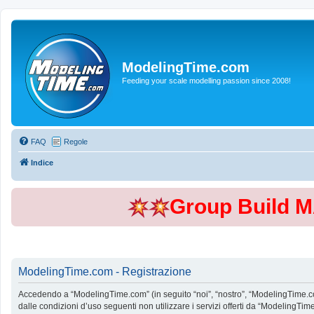
ModelingTime.com
Feeding your scale modelling passion since 2008!
FAQ
Regole
Indice
Group Build 
ModelingTime.com - Registrazione
Accedendo a “ModelingTime.com” (in seguito “noi”, “nostro”, “ModelingTime.com”
dalle condizioni d’uso seguenti non utilizzare i servizi offerti da “Modeling