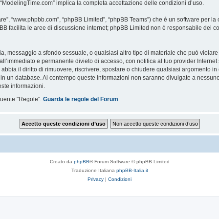
i “ModelingTime.com” implica la completa accettazione delle condizioni d’uso.
are”, “www.phpbb.com”, “phpBB Limited”, “phpBB Teams”) che è un software per la c
pBB facilita le aree di discussione internet; phpBB Limited non è responsabile dei co
ccia, messaggio a sfondo sessuale, o qualsiasi altro tipo di materiale che può violar
’immediato e permanente divieto di accesso, con notifica al tuo provider Internet se 
bbia il diritto di rimuovere, riscrivere, spostare o chiudere qualsiasi argomento in
ata in un database. Al contempo queste informazioni non saranno divulgate a nessu
ste informazioni.
eguente "Regole":
Guarda le regole del Forum
Creato da
phpBB
® Forum Software © phpBB Limited
Traduzione Italiana
phpBB-Italia.it
Privacy
|
Condizioni