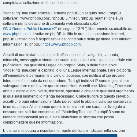
completa accettazione delle condizioni d’uso.
“ModelingTime.com” utilizza il sistema phpBB (in seguito “loro”, “phpBB
software”, “www.phpbb.com”, “phpBB Limited”, “phpBB Teams”) che è un
software per la creazione di comunità web rilasciata sotto “
GNU General Public License v2
” (in seguito “GPL”) liberamente scaricabile da
www.phpbb.com
. Il software phpBB facilita le aree di discussione internet;
phpBB Limited non è responsabile dei contenuti e della gestione. Per ulteriori
informazioni su phpBB:
https://www.phpbb.com
.
Accetti di non inviare alcun tipo di offesa, oscenità, volgarità, calunnia,
minaccia, messaggio a sfondo sessuale, o qualsiasi altro tipo di materiale che
può violare una qualsiasi Legge del proprio Stato, o dello Stato dove
“ModelingTime.com” è ospitato, o di una Legge internazionale. Fare ciò porta
all’immediato e permanente divieto di accesso, con notifica al tuo provider
Internet se è ritenuto da noi opportuno. Tutti gli indirizzi IP sono registrati per
salvaguardare e rinforzare queste condizioni. Accetti che “ModelingTime.com”
abbia il diritto di rimuovere, riscrivere, spostare o chiudere qualsiasi argomento
in qualsiasi momento lo ritenga necessario. Come fruitore di questo servizio,
accetti che ogni informazione (dato personale) tu abbia inviato sia conservata
in un database. Al contempo queste informazioni non saranno divulgate a
nessuno senza il tuo consenso, né “ModelingTime.com” o phpBB sono da
ritenersi responsabili per qualsiasi violazione al sistema che possa
compromettere queste informazioni.
L´utente si impegna a rispettare le regole del forum indicate nella sezione
seguente "Regole":
Guarda le regole del Forum