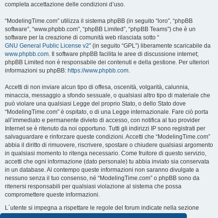
completa accettazione delle condizioni d’uso.
“ModelingTime.com” utilizza il sistema phpBB (in seguito “loro”, “phpBB
software”, “www.phpbb.com”, “phpBB Limited”, “phpBB Teams”) che è un
software per la creazione di comunità web rilasciata sotto “
GNU General Public License v2
” (in seguito “GPL”) liberamente scaricabile da
www.phpbb.com
. Il software phpBB facilita le aree di discussione internet;
phpBB Limited non è responsabile dei contenuti e della gestione. Per ulteriori
informazioni su phpBB:
https://www.phpbb.com
.
Accetti di non inviare alcun tipo di offesa, oscenità, volgarità, calunnia,
minaccia, messaggio a sfondo sessuale, o qualsiasi altro tipo di materiale che
può violare una qualsiasi Legge del proprio Stato, o dello Stato dove
“ModelingTime.com” è ospitato, o di una Legge internazionale. Fare ciò porta
all’immediato e permanente divieto di accesso, con notifica al tuo provider
Internet se è ritenuto da noi opportuno. Tutti gli indirizzi IP sono registrati per
salvaguardare e rinforzare queste condizioni. Accetti che “ModelingTime.com”
abbia il diritto di rimuovere, riscrivere, spostare o chiudere qualsiasi argomento
in qualsiasi momento lo ritenga necessario. Come fruitore di questo servizio,
accetti che ogni informazione (dato personale) tu abbia inviato sia conservata
in un database. Al contempo queste informazioni non saranno divulgate a
nessuno senza il tuo consenso, né “ModelingTime.com” o phpBB sono da
ritenersi responsabili per qualsiasi violazione al sistema che possa
compromettere queste informazioni.
L´utente si impegna a rispettare le regole del forum indicate nella sezione
seguente "Regole":
Guarda le regole del Forum