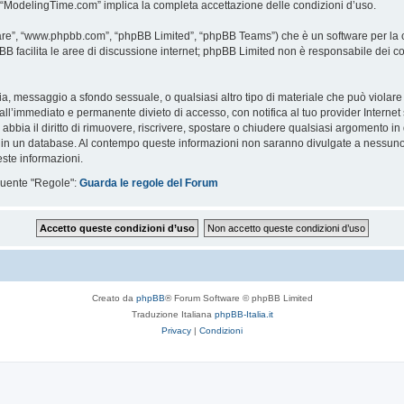
i “ModelingTime.com” implica la completa accettazione delle condizioni d’uso.
are”, “www.phpbb.com”, “phpBB Limited”, “phpBB Teams”) che è un software per la c
pBB facilita le aree di discussione internet; phpBB Limited non è responsabile dei co
ccia, messaggio a sfondo sessuale, o qualsiasi altro tipo di materiale che può violar
’immediato e permanente divieto di accesso, con notifica al tuo provider Internet se 
bbia il diritto di rimuovere, riscrivere, spostare o chiudere qualsiasi argomento in
ata in un database. Al contempo queste informazioni non saranno divulgate a nessu
ste informazioni.
eguente "Regole":
Guarda le regole del Forum
Creato da
phpBB
® Forum Software © phpBB Limited
Traduzione Italiana
phpBB-Italia.it
Privacy
|
Condizioni