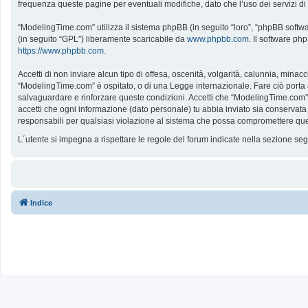
frequenza queste pagine per eventuali modifiche, dato che l’uso dei servizi d
“ModelingTime.com” utilizza il sistema phpBB (in seguito “loro”, “phpBB softw
(in seguito “GPL”) liberamente scaricabile da
www.phpbb.com
. Il software ph
https://www.phpbb.com
.
Accetti di non inviare alcun tipo di offesa, oscenità, volgarità, calunnia, mina
“ModelingTime.com” è ospitato, o di una Legge internazionale. Fare ciò porta all
salvaguardare e rinforzare queste condizioni. Accetti che “ModelingTime.com” a
accetti che ogni informazione (dato personale) tu abbia inviato sia conserv
responsabili per qualsiasi violazione al sistema che possa compromettere que
L´utente si impegna a rispettare le regole del forum indicate nella sezione s
Indice