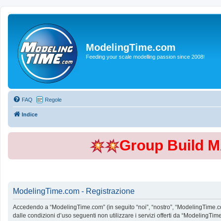
ModelingTime.com
Feeding your scale modelling passion since 2008!
FAQ
Regole
Indice
Group Build 
ModelingTime.com - Registrazione
Accedendo a “ModelingTime.com” (in seguito “noi”, “nostro”, “ModelingTime.com”
dalle condizioni d’uso seguenti non utilizzare i servizi offerti da “Modeling