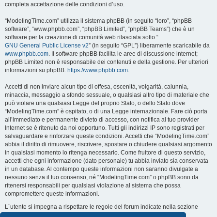
completa accettazione delle condizioni d’uso.
“ModelingTime.com” utilizza il sistema phpBB (in seguito “loro”, “phpBB
software”, “www.phpbb.com”, “phpBB Limited”, “phpBB Teams”) che è un
software per la creazione di comunità web rilasciata sotto “
GNU General Public License v2
” (in seguito “GPL”) liberamente scaricabile da
www.phpbb.com
. Il software phpBB facilita le aree di discussione internet;
phpBB Limited non è responsabile dei contenuti e della gestione. Per ulteriori
informazioni su phpBB:
https://www.phpbb.com
.
Accetti di non inviare alcun tipo di offesa, oscenità, volgarità, calunnia,
minaccia, messaggio a sfondo sessuale, o qualsiasi altro tipo di materiale che
può violare una qualsiasi Legge del proprio Stato, o dello Stato dove
“ModelingTime.com” è ospitato, o di una Legge internazionale. Fare ciò porta
all’immediato e permanente divieto di accesso, con notifica al tuo provider
Internet se è ritenuto da noi opportuno. Tutti gli indirizzi IP sono registrati per
salvaguardare e rinforzare queste condizioni. Accetti che “ModelingTime.com”
abbia il diritto di rimuovere, riscrivere, spostare o chiudere qualsiasi argomento
in qualsiasi momento lo ritenga necessario. Come fruitore di questo servizio,
accetti che ogni informazione (dato personale) tu abbia inviato sia conservata
in un database. Al contempo queste informazioni non saranno divulgate a
nessuno senza il tuo consenso, né “ModelingTime.com” o phpBB sono da
ritenersi responsabili per qualsiasi violazione al sistema che possa
compromettere queste informazioni.
L´utente si impegna a rispettare le regole del forum indicate nella sezione
seguente "Regole":
Guarda le regole del Forum