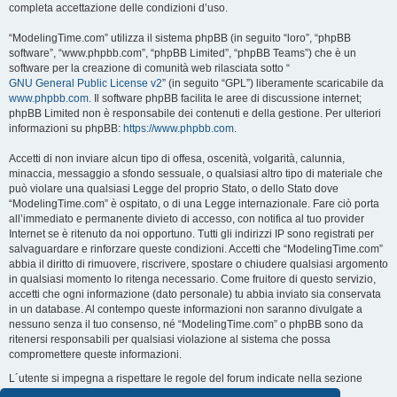
completa accettazione delle condizioni d’uso.
“ModelingTime.com” utilizza il sistema phpBB (in seguito “loro”, “phpBB
software”, “www.phpbb.com”, “phpBB Limited”, “phpBB Teams”) che è un
software per la creazione di comunità web rilasciata sotto “
GNU General Public License v2
” (in seguito “GPL”) liberamente scaricabile da
www.phpbb.com
. Il software phpBB facilita le aree di discussione internet;
phpBB Limited non è responsabile dei contenuti e della gestione. Per ulteriori
informazioni su phpBB:
https://www.phpbb.com
.
Accetti di non inviare alcun tipo di offesa, oscenità, volgarità, calunnia,
minaccia, messaggio a sfondo sessuale, o qualsiasi altro tipo di materiale che
può violare una qualsiasi Legge del proprio Stato, o dello Stato dove
“ModelingTime.com” è ospitato, o di una Legge internazionale. Fare ciò porta
all’immediato e permanente divieto di accesso, con notifica al tuo provider
Internet se è ritenuto da noi opportuno. Tutti gli indirizzi IP sono registrati per
salvaguardare e rinforzare queste condizioni. Accetti che “ModelingTime.com”
abbia il diritto di rimuovere, riscrivere, spostare o chiudere qualsiasi argomento
in qualsiasi momento lo ritenga necessario. Come fruitore di questo servizio,
accetti che ogni informazione (dato personale) tu abbia inviato sia conservata
in un database. Al contempo queste informazioni non saranno divulgate a
nessuno senza il tuo consenso, né “ModelingTime.com” o phpBB sono da
ritenersi responsabili per qualsiasi violazione al sistema che possa
compromettere queste informazioni.
L´utente si impegna a rispettare le regole del forum indicate nella sezione
seguente "Regole":
Guarda le regole del Forum