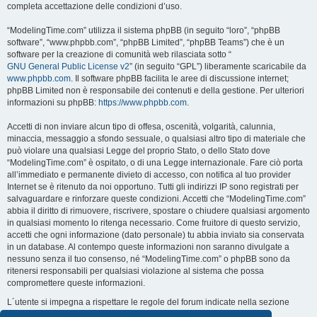
completa accettazione delle condizioni d’uso.
“ModelingTime.com” utilizza il sistema phpBB (in seguito “loro”, “phpBB
software”, “www.phpbb.com”, “phpBB Limited”, “phpBB Teams”) che è un
software per la creazione di comunità web rilasciata sotto “
GNU General Public License v2
” (in seguito “GPL”) liberamente scaricabile da
www.phpbb.com
. Il software phpBB facilita le aree di discussione internet;
phpBB Limited non è responsabile dei contenuti e della gestione. Per ulteriori
informazioni su phpBB:
https://www.phpbb.com
.
Accetti di non inviare alcun tipo di offesa, oscenità, volgarità, calunnia,
minaccia, messaggio a sfondo sessuale, o qualsiasi altro tipo di materiale che
può violare una qualsiasi Legge del proprio Stato, o dello Stato dove
“ModelingTime.com” è ospitato, o di una Legge internazionale. Fare ciò porta
all’immediato e permanente divieto di accesso, con notifica al tuo provider
Internet se è ritenuto da noi opportuno. Tutti gli indirizzi IP sono registrati per
salvaguardare e rinforzare queste condizioni. Accetti che “ModelingTime.com”
abbia il diritto di rimuovere, riscrivere, spostare o chiudere qualsiasi argomento
in qualsiasi momento lo ritenga necessario. Come fruitore di questo servizio,
accetti che ogni informazione (dato personale) tu abbia inviato sia conservata
in un database. Al contempo queste informazioni non saranno divulgate a
nessuno senza il tuo consenso, né “ModelingTime.com” o phpBB sono da
ritenersi responsabili per qualsiasi violazione al sistema che possa
compromettere queste informazioni.
L´utente si impegna a rispettare le regole del forum indicate nella sezione
seguente "Regole":
Guarda le regole del Forum